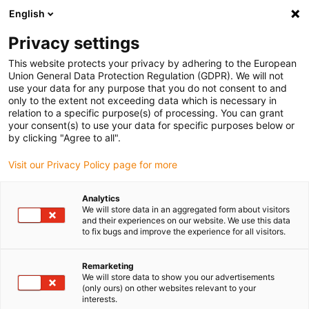
Ihr Weg zum passenden Bauteil
English
Ob Standardprodukt, 3D-Druck, CNC-Fertigung oder
Privacy settings
Spritzguss, wir finden für Sie schnell und einfach die
This website protects your privacy by adhering to the European
passende Lösung.
Union General Data Protection Regulation (GDPR). We will not
use your data for any purpose that you do not consent to and
only to the extent not exceeding data which is necessary in
relation to a specific purpose(s) of processing. You can grant
your consent(s) to use your data for specific purposes below or
by clicking "Agree to all".
Visit our Privacy Policy page for more
Standardprodukt direkt finden
Analytics
Sie möchten wissen, ob Ihr Bauteil als Standardprodukt direkt 
We will store data in an aggregated form about visitors
verfügbar ist?

and their experiences on our website. We use this data
to fix bugs and improve the experience for all visitors.
Laden Sie Ihre CAD-Datei hoch und wir durchsuchen für Sie 
unser gesamtes Produktportfolio.
Remarketing
We will store data to show you our advertisements
(only ours) on other websites relevant to your
interests.
Produktsuche mit CAD-Upload
igus-icon-upload