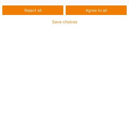
Reject all
Agree to all
wird geladen...
Save choices
Individuelle Fertigungsverfahren vergleichen
Sie möchten ein individuelles Bauteil fertigen lassen?

Laden Sie Ihre CAD-Datei hoch und vergleichen Sie 
Herstellungsverfahren und Werkstoffe auf einen Blick nach 
Eigenschaften, Preis, Lieferzeit und Lebensdauer.
Fertigung mit CAD-Upload
igus-icon-upload