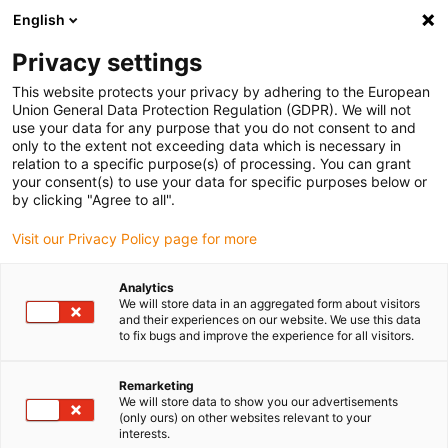
English
Bitte wählen Sie Ihren Lieferstandort
Privacy settings
Die Auswahl der Länder-/Regionsseite kann verschiedene
Faktoren wie Preis, Versandoptionen und Produktverfügbarkeit
This website protects your privacy by adhering to the European
Union General Data Protection Regulation (GDPR). We will not
beeinflussen.
use your data for any purpose that you do not consent to and
only to the extent not exceeding data which is necessary in
relation to a specific purpose(s) of processing. You can grant
Alle Standorte anzeigen
your consent(s) to use your data for specific purposes below or
by clicking "Agree to all".
Gehe zu www.igus.com
Visit our Privacy Policy page for more
Analytics
(0)
We will store data in an aggregated form about visitors
and their experiences on our website. We use this data
to fix bugs and improve the experience for all visitors.
Startseite igus Österreich
Anwendungsbeispiele
Lineartechnik & Antrieb Für Ei-Aufschlagmaschine
Remarketing
We will store data to show you our advertisements
(only ours) on other websites relevant to your
interests.