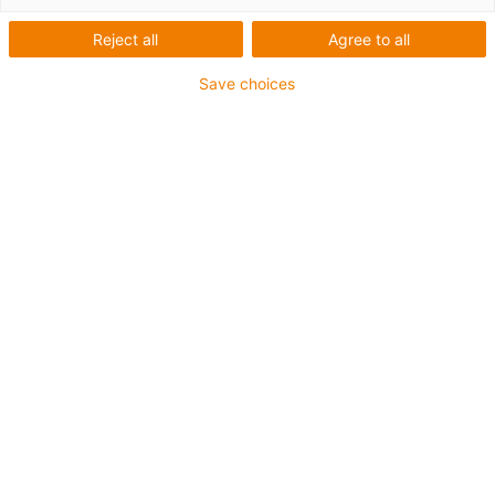
Reject all
Agree to all
Save choices
Hygienisch & modular:
Aufschlagmaschine für
Eier verbessert
Kundenservice
Steckbrief
Was wurde benötigt: Küchengerät für hygienische und
sichere Lebensmittelzubereitung
Anforderungen: schneller ROI, wartungsfreie und
schmiermittelfreie Komponenten