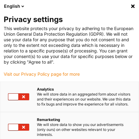
English
Privacy settings
This website protects your privacy by adhering to the European
Union General Data Protection Regulation (GDPR). We will not
use your data for any purpose that you do not consent to and
only to the extent not exceeding data which is necessary in
Ja, ich möchte einen igus
relation to a specific purpose(s) of processing. You can grant
your consent(s) to use your data for specific purposes below or
Corner bestellen.
by clicking "Agree to all".
Visit our Privacy Policy page for more
Sie möchten immer die aktuellen motion plastics® zum
Ausprobieren vor Ort haben? Kein Problem mit unserer
Analytics
We will store data in an aggregated form about visitors
riesigen Musterkiste, dem igus® Corner". Jetzt für Ihre
and their experiences on our website. We use this data
Räumlichkeiten bestellen.
to fix bugs and improve the experience for all visitors.
Selber aufbauen oder aufbauen lassen
Remarketing
Entweder bringen wir den Aufsteller zu Ihnen, bauen ihn
We will store data to show you our advertisements
auf und bestücken die Fächer mit den Produkten Ihrer
(only ours) on other websites relevant to your
interests.
Wahl. Oder Sie bauen ihn selber auf. Das Aufstellen