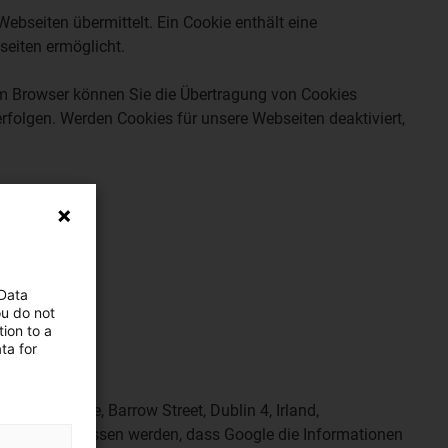
bseiten übermittelt. Ein Cookie enthält eine
seiten ermöglicht.
em Browser können Sie die Übertragung von Cookies
erfolgen. Werden Cookies für unsere Webseiten deaktiviert,
 Data
ou do not
ion to a
ta for
ordon House, Barrow Street, Dublin 4, Irland,
ht ausgeschlossen werden, dass Google die Informationen