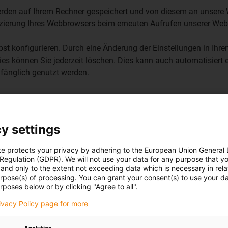
rden auf Ihrem Rechner gespeichert und von diesem an unsere We
ifizierung Ihres Webbrowsers beim erneuten Aufrufen unserer Web
st konfigurieren. Durch eine Änderung der Einstellungen in Ihr
ies können Sie jederzeit löschen. Dies kann auch automatisiert 
fänglich genutzt werden.
.
y settings
te protects your privacy by adhering to the European Union General
e
 Regulation (GDPR). We will not use your data for any purpose that y
and only to the extent not exceeding data which is necessary in relat
urpose(s) of processing. You can grant your consent(s) to use your da
rposes below or by clicking "Agree to all".
rivacy Policy page for more
rten Dienste des Anbieters Google Ireland Limited („Google“), G
gfs. personenbezogene Daten zu Ihrer Person. Hierbei kann nic