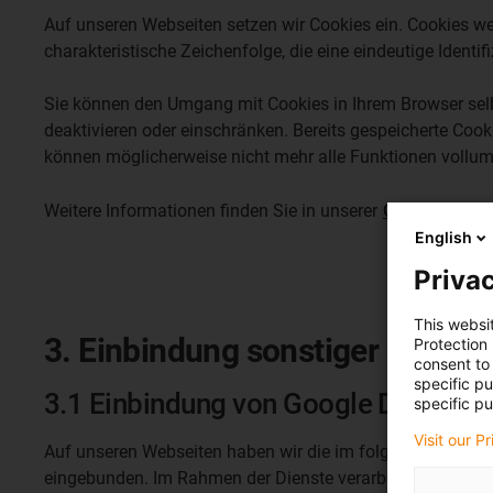
Auf unseren Webseiten setzen wir Cookies ein. Cookies we
charakteristische Zeichenfolge, die eine eindeutige Ident
Sie können den Umgang mit Cookies in Ihrem Browser selb
deaktivieren oder einschränken. Bereits gespeicherte Cook
können möglicherweise nicht mehr alle Funktionen vollum
Weitere Informationen finden Sie in unserer
Cookie-Policy
English
Privac
This websi
3. Einbindung sonstiger Dienst
Protection
consent to 
specific p
3.1 Einbindung von Google Diensten
specific pu
Visit our P
Auf unseren Webseiten haben wir die im folgenden aufgefüh
eingebunden. Im Rahmen der Dienste verarbeitet Google g