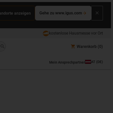
Gehe zu www.igus.com
tandorte anzeigen
kostenlose Hausmesse vor Ort
Warenkorb
(0)
AT
(
DE
)
Mein Ansprechpartner