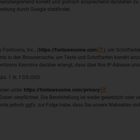
erübergreifend korrekt und grafisch ansprechend darstellen zu
beitung durch Google stattfindet.
onticons, Inc., (
https://fontawesome.com
), um Schriftart
Fonts in den Browsercache, um Texte und Schriftarten korrekt a
nticons Kenntnis darüber erlangt, dass über Ihre IP-Adresse un
bs. 1 lit. f DS-GVO.
eisen unter
https://fontawesome.com/privacy
.
aten verpflichtet. Die Bereitstellung ist weder gesetzlich oder v
önnte jedoch ggfs. zur Folge habe, dass Sie unsere Webseiten ni