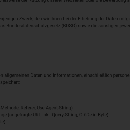
ielsweise die Nutzung unserer Webseiten oder die Bewerbung auf
denjenigen Zweck, den wir Ihnen bei der Erhebung der Daten mitg
das Bundesdatenschutzgesetz (BDSG) sowie die sonstigen jewe
n allgemeinen Daten und Informationen, einschließlich persone
speichert:
-Methode, Referer, UserAgent-String)
 (angefragte URL inkl. Query-String, Größe in Byte)
de)