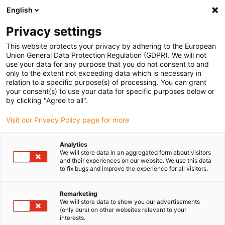
English
Bitte wählen Sie Ihren Lieferstandort
Privacy settings
Die Auswahl der Länder-/Regionsseite kann verschiedene
Faktoren wie Preis, Versandoptionen und Produktverfügbarkeit
This website protects your privacy by adhering to the European
Union General Data Protection Regulation (GDPR). We will not
beeinflussen.
use your data for any purpose that you do not consent to and
only to the extent not exceeding data which is necessary in
relation to a specific purpose(s) of processing. You can grant
Alle Standorte anzeigen
your consent(s) to use your data for specific purposes below or
by clicking "Agree to all".
Gehe zu www.igus.com
Visit our Privacy Policy page for more
Analytics
(0)
We will store data in an aggregated form about visitors
and their experiences on our website. We use this data
to fix bugs and improve the experience for all visitors.
Startseite igus Österreich
Branchen
Erneuerbare Energien
Remarketing
We will store data to show you our advertisements
(only ours) on other websites relevant to your
Langlebige wartungsfreie
interests.