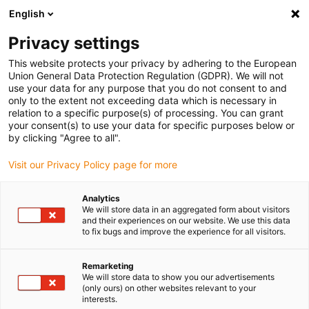
English
(0)
Privacy settings
igus-icon-arrow-right
igus-icon-arrow-right
igus-icon-arrow-right
igus-i
Home
Leitungen für Energieketten
Konfektionierte Leitungen
This website protects your privacy by adhering to the European
igus-icon-arrow-right
Antriebsleitungen nach Hersteller Standard
passend zu Stöber
Union General Data Protection Regulation (GDPR). We will not
use your data for any purpose that you do not consent to and
only to the extent not exceeding data which is necessary in
relation to a specific purpose(s) of processing. You can grant
Konfektionierte Leitungen
your consent(s) to use your data for specific purposes below or
by clicking "Agree to all".
Visit our Privacy Policy page for more
passend zu Stöber
Analytics
We will store data in an aggregated form about visitors
and their experiences on our website. We use this data
to fix bugs and improve the experience for all visitors.
Hochwertige readycable® Leitungen mit besonders hoher
Lebensdauer passend zu Stöber, für den Einsatz in
Energieführungsketten konfektioniert. Besonders resistent und
Remarketing
We will store data to show you our advertisements
strapazierfähig in bewegten Anwendungen. Um die hohe
(only ours) on other websites relevant to your
Leistungsfähigkeit auch bei starker Beanspruchung zu
interests.