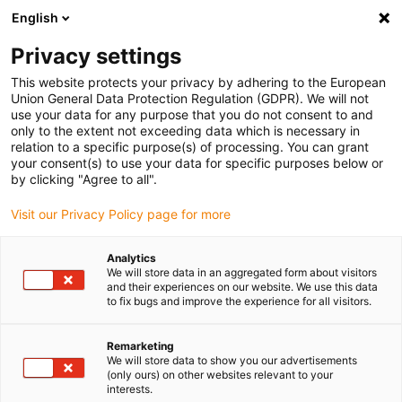
English
Privacy settings
This website protects your privacy by adhering to the European
Union General Data Protection Regulation (GDPR). We will not
use your data for any purpose that you do not consent to and
only to the extent not exceeding data which is necessary in
Mobile Hausmesse bei
relation to a specific purpose(s) of processing. You can grant
your consent(s) to use your data for specific purposes below or
Ihnen vor Ort
by clicking "Agree to all".
Visit our Privacy Policy page for more
Innovationen live erleben.
Analytics
We will store data in an aggregated form about visitors
Persönlich beraten lassen.
and their experiences on our website. We use this data
to fix bugs and improve the experience for all visitors.
Lösungen direkt vor Ort
entdecken.
Remarketing
We will store data to show you our advertisements
(only ours) on other websites relevant to your
interests.
Mit unserer mobilen Hausmesse bringen wir