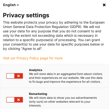
English
Bitte wählen Sie Ihren Lieferstandort
Privacy settings
Die Auswahl der Länder-/Regionsseite kann verschiedene
Faktoren wie Preis, Versandoptionen und Produktverfügbarkeit
This website protects your privacy by adhering to the European
Union General Data Protection Regulation (GDPR). We will not
beeinflussen.
use your data for any purpose that you do not consent to and
only to the extent not exceeding data which is necessary in
relation to a specific purpose(s) of processing. You can grant
Alle Standorte anzeigen
your consent(s) to use your data for specific purposes below or
by clicking "Agree to all".
Gehe zu www.igus.com
Visit our Privacy Policy page for more
Analytics
(0)
We will store data in an aggregated form about visitors
and their experiences on our website. We use this data
to fix bugs and improve the experience for all visitors.
Startseite igus Österreich
Erneuerbare Energien
Komponenten Für Wasserkraft
Remarketing
We will store data to show you our advertisements
(only ours) on other websites relevant to your
interests.