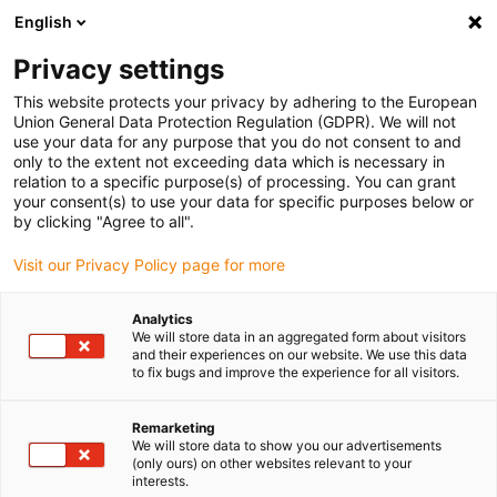
English
Bitte wählen Sie Ihren Lieferstandort
Privacy settings
Die Auswahl der Länder-/Regionsseite kann verschiedene
Faktoren wie Preis, Versandoptionen und Produktverfügbarkeit
This website protects your privacy by adhering to the European
Union General Data Protection Regulation (GDPR). We will not
beeinflussen.
use your data for any purpose that you do not consent to and
only to the extent not exceeding data which is necessary in
relation to a specific purpose(s) of processing. You can grant
Alle Standorte anzeigen
your consent(s) to use your data for specific purposes below or
by clicking "Agree to all".
Gehe zu www.igus.com
Visit our Privacy Policy page for more
Analytics
(0)
We will store data in an aggregated form about visitors
and their experiences on our website. We use this data
to fix bugs and improve the experience for all visitors.
Startseite igus Österreich
Produkte
Lange Verfahrwege Und Heavy Duty
Remarketing
We will store data to show you our advertisements
(only ours) on other websites relevant to your
interests.