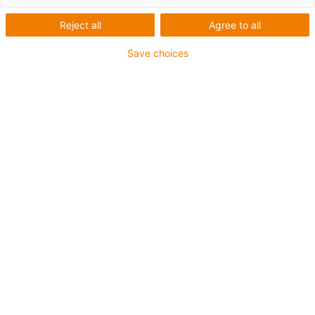
Reject all
Agree to all
Save choices
Liste
Kacheln
Anzahl Produkte:
0
In dieser Kategorie sind derzeit leider keine Produkte
verfügbar. Benötigen Sie Unterstützung oder eine
individuelle Lösung? Der igus® LiveChat hilft Ihnen
sofort weiter! Oder
schicken Sie uns eine Nachricht!
Beratung
Gerne beantworte ich Ihre Fragen