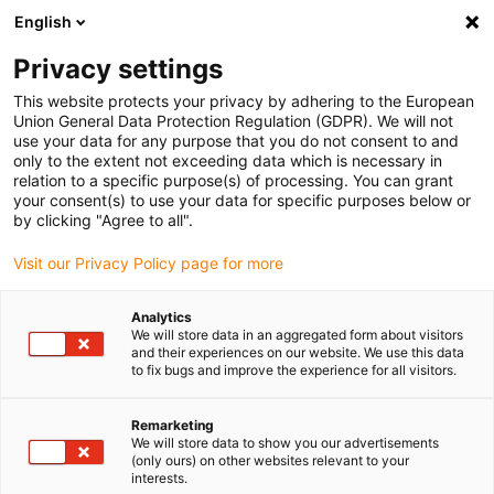
English
(0)
Privacy settings
igus-icon-arrow-right
igus-icon-arrow-right
igus-icon-arrow-right
Home
Drehkränze und Drehkranzlager
Drehkränze
This website protects your privacy by adhering to the European
Union General Data Protection Regulation (GDPR). We will not
use your data for any purpose that you do not consent to and
only to the extent not exceeding data which is necessary in
iglidur® PRT Drehkränze
relation to a specific purpose(s) of processing. You can grant
your consent(s) to use your data for specific purposes below or
by clicking "Agree to all".
Visit our Privacy Policy page for more
Das Programm der iglidur® PRT Polymer-Gleitlager deckt ein
breites Spektrum an Anwendungen ab. Acht Standardgrößen sind
Analytics
zwischen Innendurchmessern von 20 mm und 300 mm verfügbar.
We will store data in an aggregated form about visitors
Darüber hinaus umfasst das Programm sehr leichte und
and their experiences on our website. We use this data
to fix bugs and improve the experience for all visitors.
gleichzeitig stabile Drehkranzlager beispielsweise mit
Aluminiumgehäuse, Winkelbegrenzer, Rastfunktion und aus
Edelstahl. iglidur® PRT-Polymer-Drehkranzlager sind für
Remarketing
We will store data to show you our advertisements
Anwendungen mit hohen Belastungen geeignet und wartungs-
(only ours) on other websites relevant to your
sowie schmierfrei.
interests.