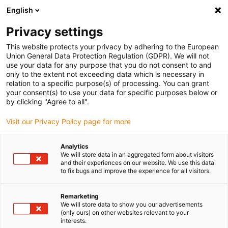
English
(0)
Privacy settings
igus-icon-arrow-right
igus-icon-arrow-right
igus-icon-arrow-right
Home
Gleitlager onlineshop
Flanschgleitlager
This website protects your privacy by adhering to the European
Union General Data Protection Regulation (GDPR). We will not
use your data for any purpose that you do not consent to and
Flanschgleitlager
only to the extent not exceeding data which is necessary in
relation to a specific purpose(s) of processing. You can grant
your consent(s) to use your data for specific purposes below or
Finden Sie einfach und schnell das passende
by clicking "Agree to all".
Flanschgleitlager von igus für Ihren Anwendungsfall in
Visit our Privacy Policy page for more
unserem Online-Shop.
Analytics
Tragen Sie Abmessungen, Umgebungsparameter sowie
We will store data in an aggregated form about visitors
weitere Einsatzbedingungen in den Filter ein: Sie erhalten
and their experiences on our website. We use this data
to fix bugs and improve the experience for all visitors.
eine Übersicht von geeigneten igus Katalogartikeln mit
sofortiger Preisangabe.
Remarketing
We will store data to show you our advertisements
Außerdem bekommen Sie auf Basis Ihrer Angaben direkt
(only ours) on other websites relevant to your
interests.
die Lebensdauer für unsere langlebigen Flanschgleitlager