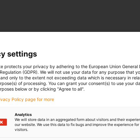
-gray
igus-icon-info-circle-gray
Lagerbelastung
Zulässiger Verschleiß
tur
N
mm
y settings
te protects your privacy by adhering to the European Union General
 Regulation (GDPR). We will not use your data for any purpose that y
and only to the extent not exceeding data which is necessary in relat
urpose(s) of processing. You can grant your consent(s) to use your da
rposes below or by clicking "Agree to all".
rivacy Policy page for more
Analytics
We will store data in an aggregated form about visitors and their experi
our website. We use this data to fix bugs and improve the experience for 
visitors.