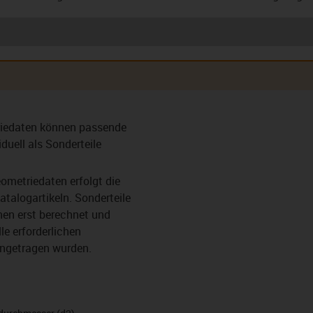
rische
Spielfrei
Spielfrei
Anlaufsc
riedaten können passende
 mit Bund
vorgespanntes Lager
vorgespanntes Lager
)
(VS)
mit Bund (VF)
iduell als Sonderteile
ometriedaten erfolgt die
atalogartikeln. Sonderteile
en erst berechnet und
ger (C)
Schlitzlager (Y)
Schlitzlager mit
Easy C
Verdrehsicherung (Y-
e erforderlichen
K)
ingetragen wurden.