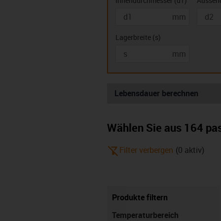
Innendurchmesser
(
d1
)
Aussen
Doppelbundlager (K)
Flanschgl
(F
mm
Lagerbreite
(
s
)
mm
Lebensdauer berechnen
Wählen Sie aus 164 pa
igus-icon-filter-alt-off
Filter verbergen
(
0
aktiv
)
zu 4 Jahren auf igus Produkte
Produkte filtern
metrisch
imperial
Temperaturbereich
igus-icon-info
Diese Einstellung wirkt sich nur auf