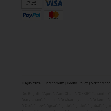
KAUF AUF
RECHNUNG
©
igus, 2026
Datenschutz
Cookie Policy
Verfahrenso
Die Begriffe "Apiro", "AutoChain", "CFRIP", "chainflex",
"easy chain", "e-chain", "e-chain systems", "e-ketten", 
"i.Cee", "ibow", "igear", “iglide”, "iglidur", "igubal", 