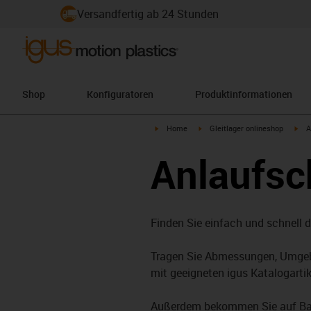
Versandfertig ab 24 Stunden
Shop
Konfiguratoren
Produktinformationen
igus-icon-arrow-right
igus-icon-arrow-right
igu
Home
Gleitlager onlineshop
A
Anlaufsc
Finden Sie einfach und schnell 
Tragen Sie Abmessungen, Umgebun
mit geeigneten igus Katalogarti
Außerdem bekommen Sie auf Basi