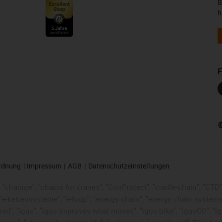
B
h
F
rdnung
Impressum
AGB
Datenschutzeinstellungen
 "chainge", "chains for cranes", "ConProtect", "cradle-chain", "CTD", 
"e-kettensysteme", "e-loop", "energy chain", "energy chain systems", "
"igumid", "igus", "igus improves what moves", "igus:bike", "igusGO", "i