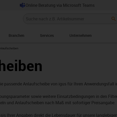
Online Beratung via Microsoft Teams
Branchen
Services
Unternehmen
s-icon-arrow-right
nlaufscheiben
heiben
die passende Anlaufscheibe von igus für Ihren Anwendungsfall 
gsparameter sowie weitere Einsatzbedingungen in den Filter e
keln und Anlaufscheiben nach Maß mit sofortiger Preisangabe.
s Ihrer Angaben direkt die Lebensdauer für unsere langlebige