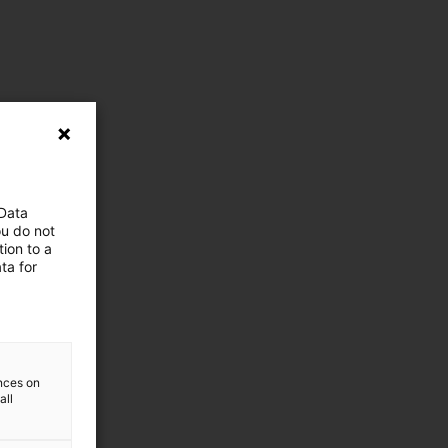
 Data
ou do not
ion to a
ta for
ences on
all