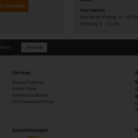
il schreiben
Chat-Service
Montag bis Freitag: 8 – 20 Uh
Samstag: 8 – 12 Uhr
edback.
Lob & Kritik
Services
K
myigus Features
Online Tools
Kostenlose Muster
CAD Download Portal
O
B
Auszeichnungen
N