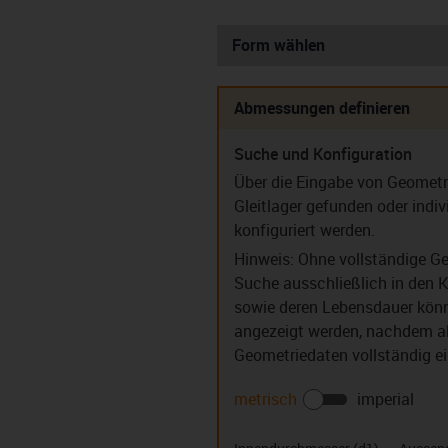
Form wählen
Abmessungen definieren
Suche und Konfiguration
Zylindrische
Zylind
Über die Eingabe von Geomet
Gleitlager (S)
Gleitlager
(F
Gleitlager gefunden oder indiv
konfiguriert werden.
Hinweis: Ohne vollständige Ge
Suche ausschließlich in den K
sowie deren Lebensdauer könn
Führungsringe (PR)
Clipsla
angezeigt werden, nachdem all
Geometriedaten vollständig e
metrisch
imperial