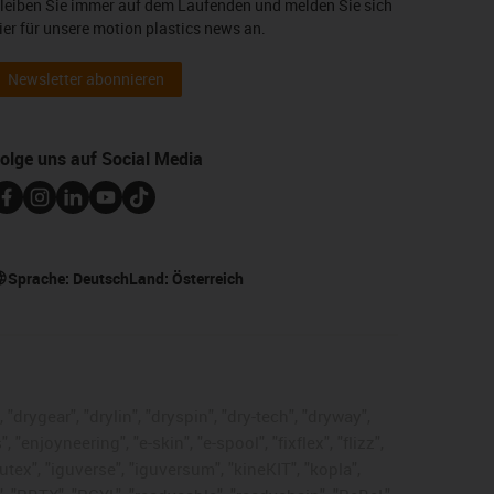
leiben Sie immer auf dem Laufenden und melden Sie sich
ier für unsere motion plastics news an.
Newsletter abonnieren
olge uns auf Social Media
Sprache:
Deutsch
Land:
Österreich
"drygear", "drylin", "dryspin", "dry-tech", "dryway",
enjoyneering", "e-skin", "e-spool", "fixflex", "flizz",
gutex", "iguverse", "iguversum", "kineKIT", "kopla",