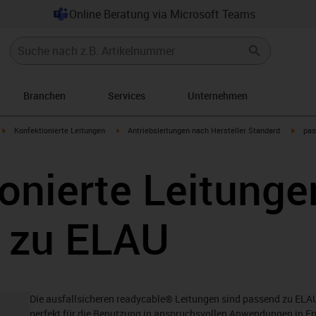
Online Beratung via Microsoft Teams
Branchen
Services
Unternehmen
igus-icon-arrow-right
igus-icon-arrow-right
igus-i
Konfektionierte Leitungen
Antriebsleitungen nach Hersteller Standard
pas
onierte Leitunge
 zu ELAU
Die ausfallsicheren readycable® Leitungen sind passend zu ELAU
perfekt für die Benutzung in anspruchsvollen Anwendungen in E