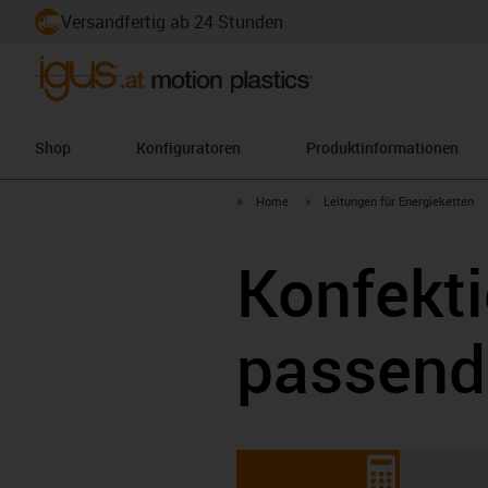
Versandfertig ab 24 Stunden
Shop
Konfiguratoren
Produktinformationen
igus-icon-arrow-right
igus-icon-arrow-right
Home
Leitungen für Energieketten
Konfekti
passend