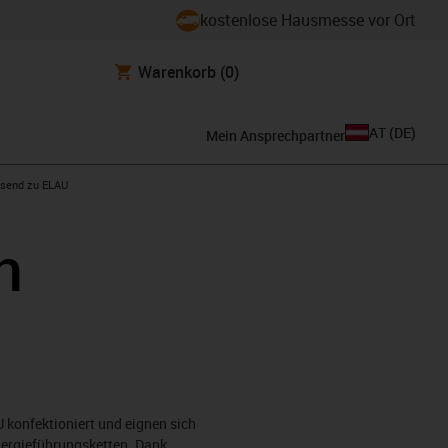
kostenlose Hausmesse vor Ort
Warenkorb
(0)
AT
(
DE
)
Mein Ansprechpartner
con-arrow-right
send zu ELAU
n
 konfektioniert und eignen sich
nergieführungsketten. Dank