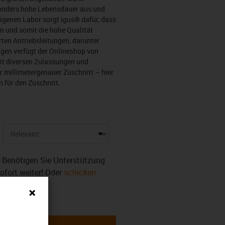
sonders hohe Lebensdauer aus und
igenen Labor sorgt igus® dafür, dass
n und somit die hohe Qualität
erten Antriebsleitungen, darunter
ngen verfügt der Onlineshop von
it diversen Zulassungen und
 millimetergenauer Zuschnitt – hier
 für den Zuschnitt.
r. Benötigen Sie Unterstützung
sofort weiter! Oder
schicken