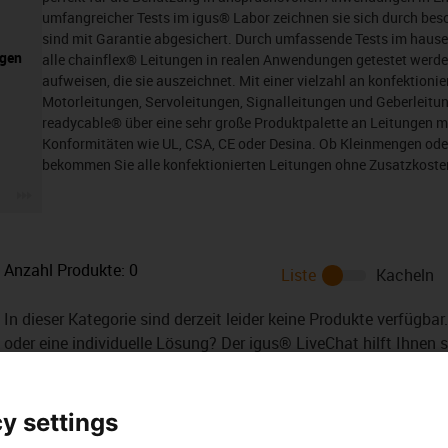
umfangreicher Tests im igus® Labor zeichnen sie sich durch be
sind mit Garantie abgesichert. Durch umfassende Tests im hause
ngen
alle chainflex® Leitungen in realen Anwendungen getestet werde
aufweisen, die sie auszeichnet. Mit einer vielzahl an konfektioni
Motorleitungen, Servoleitungen, Signalleitungen und Geberleitu
readycable® über eine sehr große Produktpalette an Leitungen m
Konformitäten wie UL, CSA, CE oder Desina. Ob Kleinmengen oder
bekommen Sie alle konfektionierten Leitungen ohne Zusatzkosten
igus-icon-3arrow
Anzahl Produkte:
0
Liste
Kacheln
In dieser Kategorie sind derzeit leider keine Produkte verfügba
oder eine individuelle Lösung? Der igus® LiveChat hilft Ihnen 
Sie uns eine Nachricht!
y settings