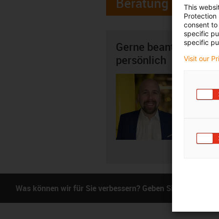
Beratung
This websi
Protection
consent to 
specific p
specific pu
Gerne beantworte ich
persönlich
Visit our P
Thomas
+4
igus-i
E-Mai
Was können wir für Sie verbessern? Geben Sie uns Ihr Fe