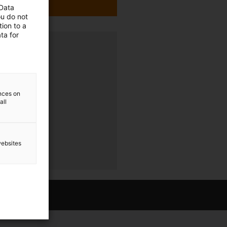
 Data
ou do not
ion to a
ta for
rung
r
ences on
all
r
websites