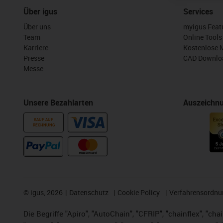
Über igus
Services
Über uns
myigus Feat
Team
Online Tools
Karriere
Kostenlose 
Presse
CAD Downloa
Messe
Unsere Bezahlarten
Auszeichn
KAUF AUF
RECHNUNG
©
igus, 2026
Datenschutz
Cookie Policy
Verfahrensordnu
Die Begriffe "Apiro", "AutoChain", "CFRIP", "chainflex", "chai