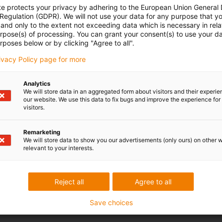
te protects your privacy by adhering to the European Union General
 Regulation (GDPR). We will not use your data for any purpose that y
and only to the extent not exceeding data which is necessary in relat
urpose(s) of processing. You can grant your consent(s) to use your da
rposes below or by clicking "Agree to all".
 Ihre Fragen auch
Beratung und Liefe
rivacy Policy page for more
Persönlich
 Stadlmayr
Montag bis Freitag: 8 – 20 Uh
Analytics
We will store data in an aggregated form about visitors and their experi
Samstag: 8 – 12 Uhr
3 7662 57763
con-phone
our website. We use this data to fix bugs and improve the experience for 
visitors.
Online
l schreiben
Chat-Service
Remarketing
Montag bis Freitag: 8 – 20 Uh
We will store data to show you our advertisements (only ours) on other 
relevant to your interests.
Samstag: 8 – 12 Uhr
Reject all
Agree to all
edback.
Lob & Kritik
Save choices