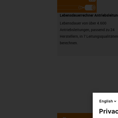
Lebensdauerrechner Antriebsleitu
Lebensdauer von über 4.600
Antriebsleitungen, passend zu 24
Herstellern, in 7 Leitungsqualitäten
berechnen.
English
Privac