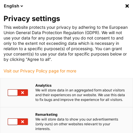
English
Bitte wählen Sie Ihren Lieferstandort
Privacy settings
Die Auswahl der Länder-/Regionsseite kann verschiedene
Faktoren wie Preis, Versandoptionen und Produktverfügbarkeit
This website protects your privacy by adhering to the European
Union General Data Protection Regulation (GDPR). We will not
beeinflussen.
use your data for any purpose that you do not consent to and
only to the extent not exceeding data which is necessary in
relation to a specific purpose(s) of processing. You can grant
Alle Standorte anzeigen
your consent(s) to use your data for specific purposes below or
by clicking "Agree to all".
Gehe zu www.igus.com
Visit our Privacy Policy page for more
Analytics
(0)
We will store data in an aggregated form about visitors
and their experiences on our website. We use this data
to fix bugs and improve the experience for all visitors.
Startseite igus Österreich
Produkte
Kleine Energieketten Für Kleine Bauräume
Remarketing
We will store data to show you our advertisements
(only ours) on other websites relevant to your
interests.