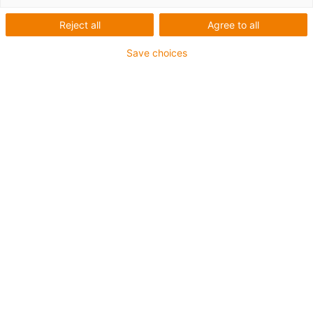
Reject all
Agree to all
Save choices
Energieketten
Projektierung
Projektierung, Aufmaß,
Lieferung, Montage und
Wartung
Alles aus einer Hand, direkt vom Hersteller mit
Systemgarantie! "Wir machen die schwierigsten
Energieführungen für Sie ganz einfach!"