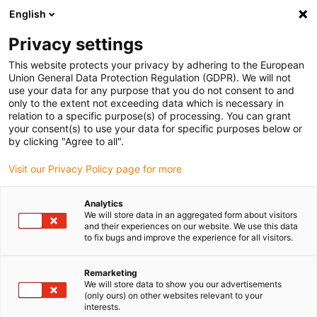
English
Bitte wählen Sie Ihren Lieferstandort
Privacy settings
Die Auswahl der Länder-/Regionsseite kann verschiedene
Faktoren wie Preis, Versandoptionen und Produktverfügbarkeit
This website protects your privacy by adhering to the European
Union General Data Protection Regulation (GDPR). We will not
beeinflussen.
use your data for any purpose that you do not consent to and
only to the extent not exceeding data which is necessary in
relation to a specific purpose(s) of processing. You can grant
Alle Standorte anzeigen
your consent(s) to use your data for specific purposes below or
by clicking "Agree to all".
Gehe zu www.igus.com
Visit our Privacy Policy page for more
Analytics
(0)
We will store data in an aggregated form about visitors
and their experiences on our website. We use this data
to fix bugs and improve the experience for all visitors.
Startseite igus Österreich
Service
Projektierung
Remarketing
We will store data to show you our advertisements
(only ours) on other websites relevant to your
interests.