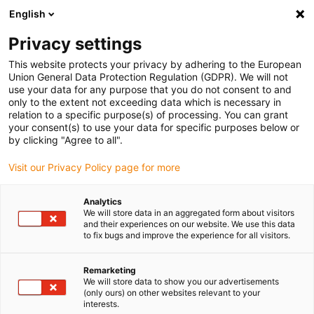
English
(0)
Privacy settings
igus-icon-arrow-right
igus-icon-arrow-right
igus-icon-arrow-right
igus-icon-arro
Home
Leitungen für Energieketten
Kabel & Leitungen
This website protects your privacy by adhering to the European
Motorleitungen
Union General Data Protection Regulation (GDPR). We will not
use your data for any purpose that you do not consent to and
only to the extent not exceeding data which is necessary in
relation to a specific purpose(s) of processing. You can grant
Motorleitung
your consent(s) to use your data for specific purposes below or
by clicking "Agree to all".
Visit our Privacy Policy page for more
In unserem Online-Shop können Sie schnell und einfach eine
Analytics
Vielzahl an
flexiblen Motorleitungen
kaufen. Mit über 260
We will store data in an aggregated form about visitors
verschiedenen Motorleitungen, die speziell für den Einsatz in der
and their experiences on our website. We use this data
Energiekette gefertigt sind, bieten wir eine große Auswahl für jede
to fix bugs and improve the experience for all visitors.
Anwendung und jede Branche. Da Motorleitungen dort zum
Einsatz kommen, wo viel Energie benötigt wird, achten wir
Remarketing
besonders auf
niederkapazitive Isolationswerkstoffe
sowie
We will store data to show you our advertisements
(only ours) on other websites relevant to your
optimierte Schirmung für
höchsten EMV Schutz
. Speziell für große
interests.
Antriebe, enge Bauräume in der Energiekette oder auch