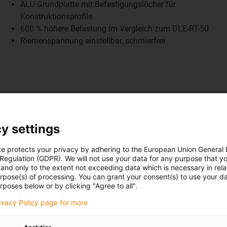
ALU Grundplatte mit Befestigungslöcher für
Konstruktionsprofile
600 % höhere Belastung im Vergleich zum DLE-RT-50
Riemenspannung einstellbar, schmierfrei
 Frühjahr 2026
y settings
te protects your privacy by adhering to the European Union General
 Regulation (GDPR). We will not use your data for any purpose that y
and only to the extent not exceeding data which is necessary in relat
urpose(s) of processing. You can grant your consent(s) to use your da
rposes below or by clicking "Agree to all".
rivacy Policy page for more