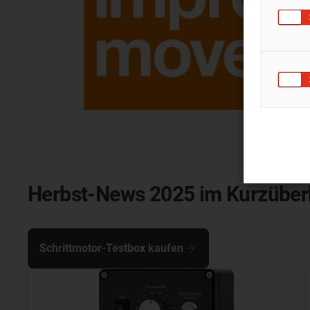
Herbst-News 2025 im Kurzüberb
Schrittmotor-Testbox kaufen