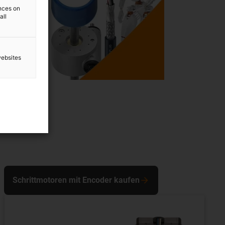
ences on
all
websites
Schrittmotoren mit Encoder kaufen