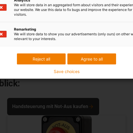
Analytics
We will store data in an aggregated form about visitors and their experi
our website. We use this data to fix bugs and improve the experience for 
visitors.
Remarketing
We will store data to show you our advertisements (only ours) on other 
relevant to your interests.
Reject all
Agree to all
Save choices
lick:
Handsteuerung mit Not-Aus kaufen