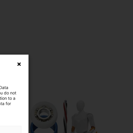
 Data
ou do not
ion to a
ta for