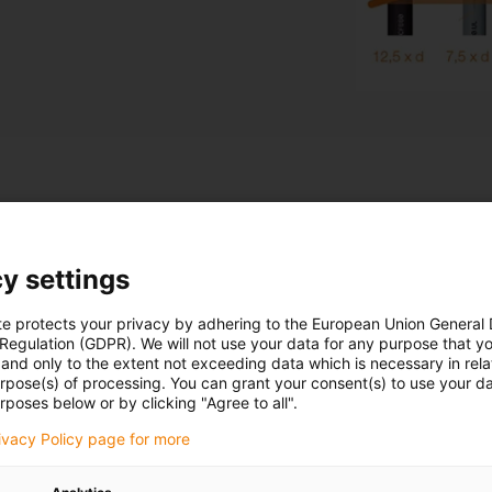
Ohne Kos
y settings
unsere 'D
te protects your privacy by adhering to the European Union General
 Regulation (GDPR). We will not use your data for any purpose that y
Unser Online To
and only to the extent not exceeding data which is necessary in relat
urpose(s) of processing. You can grant your consent(s) to use your da
richtigen Leitu
rposes below or by clicking "Agree to all".
Leitung für Ihr
rivacy Policy page for more
Long Life Calcu
Leitung und wis