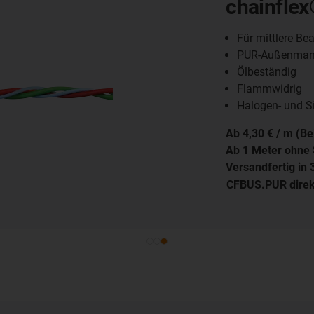
chainflex
Für mittlere Be
PUR-Außenmant
Ölbeständig
Flammwidrig
Halogen- und Sil
Ab 4,30 € / m (Bei
Ab 1 Meter ohne Sc
Versandfertig in 3
CFBUS.PUR direkt