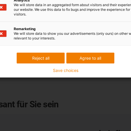
Analytics
hält. So vermei
We will store data in an aggregated form about visitors and their experi
our website. We use this data to fix bugs and improve the experience for 
Der tagesaktuel
visitors.
Kupferzuschla
Leitungen mit d
Remarketing
We will store data to show you our advertisements (only ours) on other 
Schritten mit 
relevant to your interests.
Reject all
Agree to all
Konfigurationshi
Save choices
ant für Sie sein