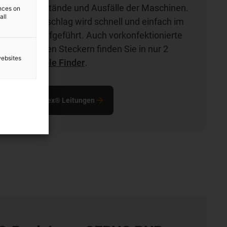
den Sie Stillstände und Ausfälle der Maschinen.
ences on
all
le Kupferzuschlag wird schnell und einfach im
gsrechner
aufgeführt. Auch vorkonfektionierte
en passenden Steckern finden Sie in nur 2
websites
dem
readycable Finder
.
lfen für chainflex® Leitungen