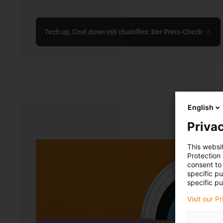
Tech up, Cost down mit chainflex: Der Preis-Check
English
Privac
This websi
Protection
consent to 
specific p
specific pu
Visit our P