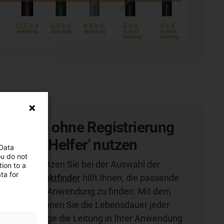
ten und ohne Registrierung
igitalen Helfer' nutzen
 Data
ou do not
ols unterstützen Sie bei der Auswahl der
ion to a
ta for
ng. Der
Produktfinder
hilft Ihnen, die passende
e individuelle Anwendung zu finden. Mit dem
lator
berechnen Sie die Lebensdauer jeder
sen, wie lange die Leitung in Ihrer Anwendung