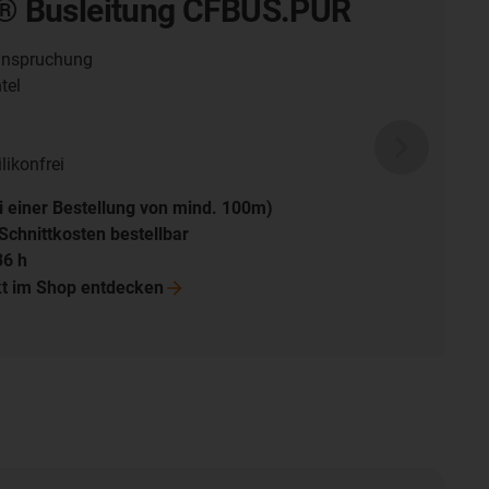
® Busleitung CFBUS.PUR
anspruchung
el
ikonfrei
 einer Bestellung von mind. 100m)
hnittkosten bestellbar
6 h
 im Shop
entdecken