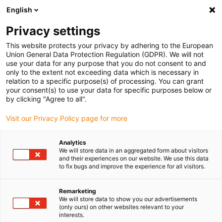
English
Bitte wählen Sie Ihren Lieferstandort
Privacy settings
Die Auswahl der Länder-/Regionsseite kann verschiedene
Faktoren wie Preis, Versandoptionen und Produktverfügbarkeit
This website protects your privacy by adhering to the European
Union General Data Protection Regulation (GDPR). We will not
beeinflussen.
use your data for any purpose that you do not consent to and
only to the extent not exceeding data which is necessary in
Alle Standorte anzeigen
relation to a specific purpose(s) of processing. You can grant
your consent(s) to use your data for specific purposes below or
by clicking "Agree to all".
Gehe zu www.igus.com
Visit our Privacy Policy page for more
(0)
Analytics
We will store data in an aggregated form about visitors
and their experiences on our website. We use this data
Startseite igus Österreich
Antriebstechnik
News
to fix bugs and improve the experience for all visitors.
Remarketing
drylin Antriebstechnik-
We will store data to show you our advertisements
(only ours) on other websites relevant to your
interests.