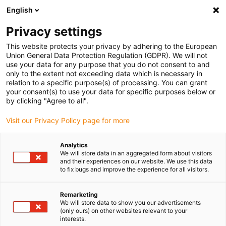
English
Bitte wählen Sie Ihren Lieferstandort
Privacy settings
Die Auswahl der Länder-/Regionsseite kann verschiedene
Faktoren wie Preis, Versandoptionen und Produktverfügbarkeit
This website protects your privacy by adhering to the European
Union General Data Protection Regulation (GDPR). We will not
beeinflussen.
use your data for any purpose that you do not consent to and
only to the extent not exceeding data which is necessary in
relation to a specific purpose(s) of processing. You can grant
Alle Standorte anzeigen
your consent(s) to use your data for specific purposes below or
by clicking "Agree to all".
Gehe zu www.igus.com
Visit our Privacy Policy page for more
Analytics
(0)
We will store data in an aggregated form about visitors
and their experiences on our website. We use this data
to fix bugs and improve the experience for all visitors.
Startseite igus Österreich
Branchen
Motorrad & Roller
Remarketing
We will store data to show you our advertisements
(only ours) on other websites relevant to your
Schmierfreie
interests.