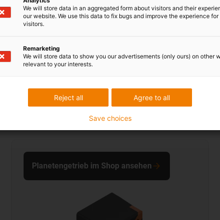
Analytics
We will store data in an aggregated form about visitors and their experi
our website. We use this data to fix bugs and improve the experience for 
visitors.
Einblicke in die voll- u
Getrieben.
Remarketing
We will store data to show you our advertisements (only ours) on other 
relevant to your interests.
Reject all
Agree to all
Save choices
rieben
Planetengetrieb im Shop ansehen