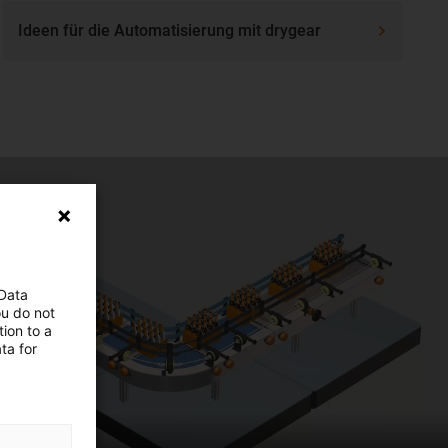
Ideen für die Automatisierung mit drygear
 Data
ou do not
ion to a
ta for