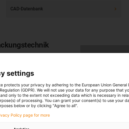
CAD-Datenbank
packungstechnik
roduktionsprozesse nachhaltig
estehende Produktionsanlagen
ich sind. Die Getriebe lassen
y settings
te protects your privacy by adhering to the European Union General
u 98 % reduziert und die
 Regulation (GDPR). We will not use your data for any purpose that y
and only to the extent not exceeding data which is necessary in relat
urpose(s) of processing. You can grant your consent(s) to use your da
rposes below or by clicking "Agree to all".
rivacy Policy page for more