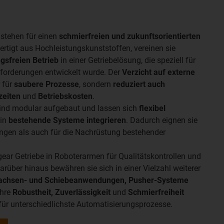
 stehen für einen
schmierfreien und zukunftsorientierten
fertigt aus Hochleistungskunststoffen, vereinen sie
gsfreien Betrieb
in einer Getriebelösung, die speziell für
orderungen entwickelt wurde. Der
Verzicht auf externe
 für
saubere Prozesse
, sondern
reduziert auch
zeiten
und
Betriebskosten
.
 sind modular aufgebaut und lassen sich
flexibel
in
bestehende Systeme integrieren
. Dadurch eignen sie
ngen als auch für die Nachrüstung bestehender
ear Getriebe in Roboterarmen für Qualitätskontrollen und
rüber hinaus bewähren sie sich in einer Vielzahl weiterer
achsen‑ und Schiebeanwendungen, Pusher‑Systeme
Ihre
Robustheit, Zuverlässigkeit
und
Schmierfreiheit
für unterschiedlichste Automatisierungsprozesse.