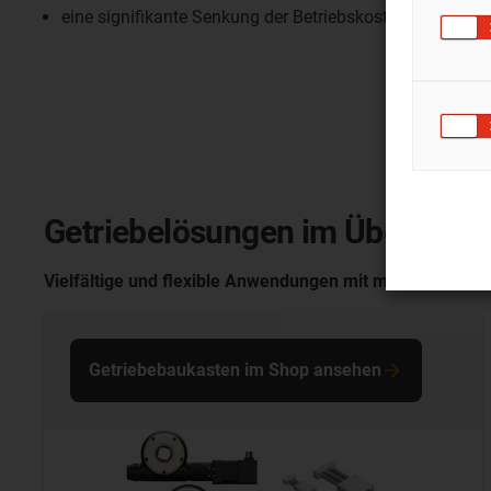
eine signifikante Senkung der Betriebskosten
Getriebelösungen im Überblick
Vielfältige und flexible Anwendungen mit modularen Get
Getriebebaukasten im Shop ansehen