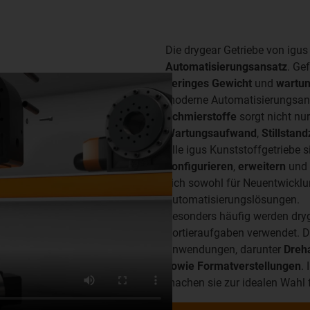
Die drygear Getriebe von igus
Automatisierungsansatz
. Ge
geringes Gewicht
und
wartun
moderne Automatisierungsanf
Schmierstoffe
sorgt nicht nur
Wartungsaufwand
,
Stillstand
Alle igus Kunststoffgetriebe
konfigurieren
,
erweitern
und 
sich sowohl für Neuentwicklu
Automatisierungslösungen.
Besonders häufig werden dryg
Sortieraufgaben verwendet. Da
Anwendungen, darunter
Dreh
sowie Formatverstellungen
. 
machen sie zur idealen Wahl 