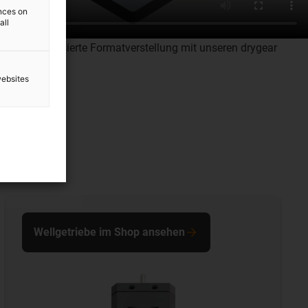
ences on
all
nd teilautomatisierte Formatverstellung mit unseren drygear
websites
Wellgetriebe im Shop ansehen