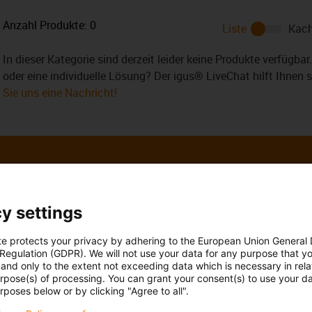
Anzahl Produkte:
0
Liste
Kach
In dieser Kategorie sind derzeit leider keine Produkte verfügba
oder eine individuelle Lösung? Der igus® LiveChat hilft Ihnen 
Sie uns eine Nachricht!
y settings
 Ihre Fragen auch
Beratung und Liefe
te protects your privacy by adhering to the European Union General
Persönlich
 Regulation (GDPR). We will not use your data for any purpose that y
Ohler
and only to the extent not exceeding data which is necessary in relat
Montag bis Freitag: 8 – 20 Uh
urpose(s) of processing. You can grant your consent(s) to use your da
Samstag: 8 – 12 Uhr
3 7662 57763
con-phone
rposes below or by clicking "Agree to all".
Online