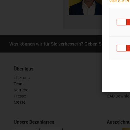
Visit our P
E-Mai
Was können wir für Sie verbessern? Geben Sie uns Ihr Fe
Über igus
Services
Über uns
myigus Feat
Team
Online Tools
Karriere
Kostenlose 
Presse
CAD Downloa
Messe
Unsere Bezahlarten
Auszeichn