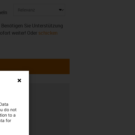
eln
r. Benötigen Sie Unterstützung
sofort weiter! Oder
schicken
rung
 Data
ou do not
ion to a
r
ta for