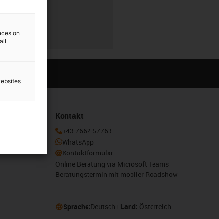
r
ences on
all
websites
Kontakt
enden und
+43 7662 57763
otion
WhatsApp
Kontaktformular
Online Beratung via Microsoft Teams
Beratungstermin mit mobiler Roadshow
Sprache:
Deutsch
Land:
Österreich