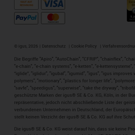
KAUF AUF
RECHNUNG
©
igus, 2026
Datenschutz
Cookie Policy
Verfahrensordnu
Die Begriffe "Apiro", "AutoChain", "CFRIP", "chainflex", "chai
"e-chain", "e-chain systems", "e-ketten", "e-kettensysteme", "e
“iglide”, "iglidur", "igubal", "igumid", "igus", "igus improv
polymers", "motionary", "plastics for longer life", "polymore
"savfe", "speedigus", "superwise", "take the dryway", "tribofi
geschützte Marken der igus® SE & Co. KG, Köln, in der Bun
repräsentative, jedoch nicht abschließende Liste der gei
verbundenen Unternehmen in Deutschland, der Europäische
stellt keinen Verzicht der igus® SE & Co. KG auf ihre Schut
Die igus® SE & Co. KG weist darauf hin, dass sie keine P