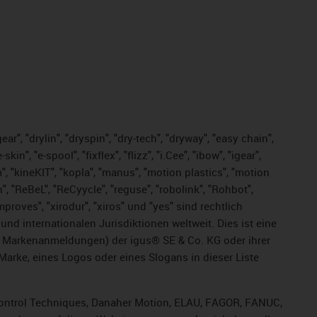
ar", "drylin", "dryspin", "dry-tech", "dryway", "easy chain",
", "e-spool", "fixflex", "flizz", "i.Cee", "ibow", "igear",
m", "kineKIT", "kopla", "manus", "motion plastics", "motion
", "ReBeL", "ReCyycle", "reguse", "robolink", "Rohbot",
improves", "xirodur", "xiros" und "yes" sind rechtlich
d internationalen Jurisdiktionen weltweit. Dies ist eine
ge Markenanmeldungen) der igus® SE & Co. KG oder ihrer
rke, eines Logos oder eines Slogans in dieser Liste
, Control Techniques, Danaher Motion, ELAU, FAGOR, FANUC,