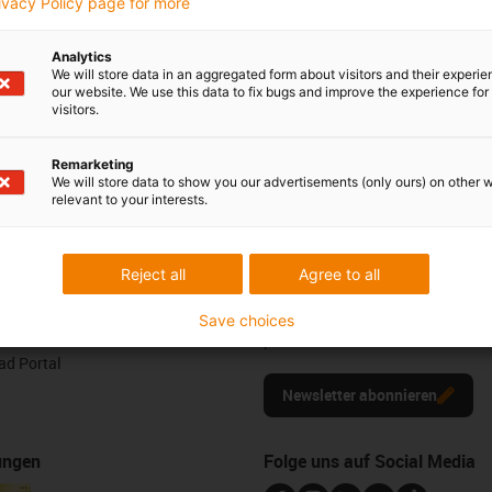
rivacy Policy page for more
l schreiben
Chat-Service
Montag bis Freitag: 8 – 20 Uh
Analytics
We will store data in an aggregated form about visitors and their experi
Samstag: 8 – 12 Uhr
our website. We use this data to fix bugs and improve the experience for 
visitors.
edback.
Remarketing
Lob & Kritik
We will store data to show you our advertisements (only ours) on other 
relevant to your interests.
Newsletter
Reject all
Agree to all
ures
Bleiben Sie immer auf dem Lauf
melden Sie sich hier für unsere m
Save choices
Muster
plastics news an.
d Portal
Newsletter abonnieren
ungen
Folge uns auf Social Media