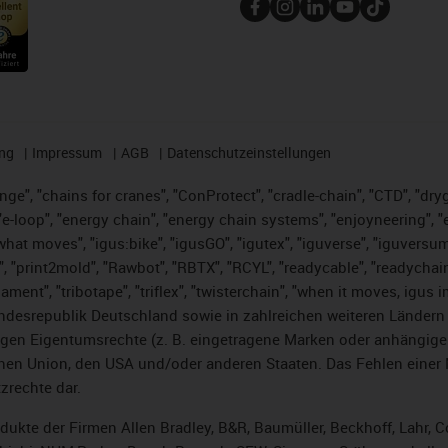
ng
Impressum
AGB
Datenschutzeinstellungen
nge", "chains for cranes", "ConProtect", "cradle-chain", "CTD", "dryge
-loop", "energy chain", "energy chain systems", "enjoyneering", "e-skin
es what moves", "igus:bike", "igusGO", "igutex", "iguverse", "iguversu
", "print2mold", "Rawbot", "RBTX", "RCYL", "readycable", "readychain
lament", "tribotape", "triflex", "twisterchain", "when it moves, igus 
desrepublik Deutschland sowie in zahlreichen weiteren Ländern un
stigen Eigentumsrechte (z. B. eingetragene Marken oder anhängi
n Union, den USA und/oder anderen Staaten. Das Fehlen einer Ma
zrechte dar.
rodukte der Firmen Allen Bradley, B&R, Baumüller, Beckhoff, Lahr