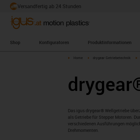
Versandfertig ab 24 Stunden
Shop
Konfiguratoren
Produktinformationen
igus-icon-arrow-right
igus-icon-arrow-right
i
Home
drygear Getriebetechnik
drygear®
Das igus drygear® Wellgetriebe überz
als Getriebe für Stepper Motoren. Du
verschiedenen Ausführungen möglich.
Drehmomenten.