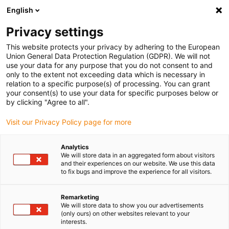
English
Bitte wählen Sie Ihren Lieferstandort
Privacy settings
Die Auswahl der Länder-/Regionsseite kann verschiedene
Faktoren wie Preis, Versandoptionen und Produktverfügbarkeit
This website protects your privacy by adhering to the European
Union General Data Protection Regulation (GDPR). We will not
beeinflussen.
use your data for any purpose that you do not consent to and
only to the extent not exceeding data which is necessary in
relation to a specific purpose(s) of processing. You can grant
Alle Standorte anzeigen
your consent(s) to use your data for specific purposes below or
by clicking "Agree to all".
Gehe zu www.igus.com
Visit our Privacy Policy page for more
Analytics
(0)
We will store data in an aggregated form about visitors
and their experiences on our website. We use this data
to fix bugs and improve the experience for all visitors.
Startseite igus Österreich
Automation
Roboterzubehör
Remarketing
We will store data to show you our advertisements
(only ours) on other websites relevant to your
Roboter-Zubehör
interests.