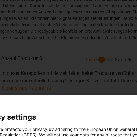
nd stehen unter Garantieschutz. Im hauseigenen Labor werden alle igus®
innerhalb von realen Anwendungen getestet. In unserem Shop können Sie
eitungen wählen. Sie finden hier Signalleitungen, Geberleitungen, Servol
e konfektionierten readycable® Leitungen sind in den häufig erforderli
ngen verfügbar. Die readycable® konfektionierte Antriebsleitungen kön
ass zusätzliche Aufschläge für Kleinmengen oder den Zuschnitt anfalle
Anzahl Produkte:
0
Liste
Kacheln
In dieser Kategorie sind derzeit leider keine Produkte verfügba
oder eine individuelle Lösung? Der igus® LiveChat hilft Ihnen 
Sie uns eine Nachricht!
y settings
te protects your privacy by adhering to the European Union General
 Regulation (GDPR). We will not use your data for any purpose that y