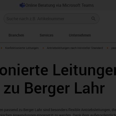
Online Beratung via Microsoft Teams
Branchen
Services
Unternehmen
igus-icon-arrow-right
igus-icon-arrow-right
igus-i
Konfektionierte Leitungen
Antriebsleitungen nach Hersteller Standard
pas
onierte Leitunge
 zu Berger Lahr
n passend zu Berger Lahr sind besonders flexible Antriebsleitungen, die
amischen Anwendungen eingesetzt zu werden. Dank ihrer außerordentlic