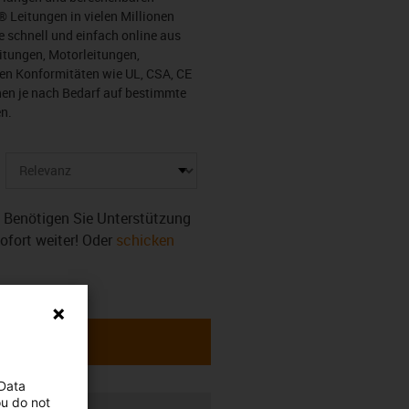
 Leitungen in vielen Millionen
 schnell und einfach online aus
eitungen, Motorleitungen,
chen Konformitäten wie UL, CSA, CE
nen je nach Bedarf auf bestimmte
n.
r. Benötigen Sie Unterstützung
sofort weiter! Oder
schicken
 Data
ou do not