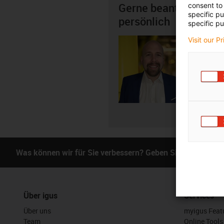
Gerne beantworte ich
consent to 
specific p
persönlich
specific pu
Visit our P
Thomas
+4
igus-i
E-Mai
Was können wir für Sie verbessern? Geben Sie uns Ihr Fe
Über igus
Services
Über uns
myigus Feat
Team
Online Tools