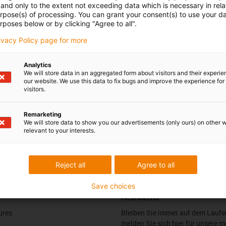
 Ihre Fragen auch
Beratung und Liefe
and only to the extent not exceeding data which is necessary in relat
urpose(s) of processing. You can grant your consent(s) to use your da
rposes below or by clicking "Agree to all".
Persönlich
rivacy Policy page for more
 Stadlmayr
Montag bis Freitag: 8 – 20 Uh
Samstag: 8 – 12 Uhr
3 7662 57763
con-phone
Analytics
Online
We will store data in an aggregated form about visitors and their experi
our website. We use this data to fix bugs and improve the experience for 
l schreiben
visitors.
Chat-Service
Montag bis Freitag: 8 – 20 Uh
Samstag: 8 – 12 Uhr
Remarketing
We will store data to show you our advertisements (only ours) on other 
relevant to your interests.
edback.
Lob & Kritik
Reject all
Agree to all
Save choices
Newsletter
ures
Bleiben Sie immer auf dem Lauf
melden Sie sich hier für unsere m