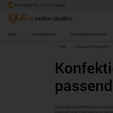
Versandfertig ab 24 Stunden
Shop
Konfiguratoren
Produktinformationen
igus-icon-arrow-right
igus-icon-arrow-right
Home
Leitungen für Energieketten
Konfekti
passend
readycable® konfektionierte Leitunge
innerhalb einer Energiekette in dyn