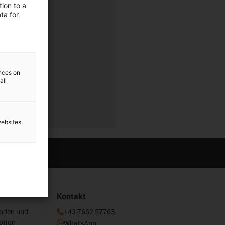
rung
ion to a
ta for
r
ences on
all
r
websites
Kontakt
enden und
+43 7662 57763
otion
WhatsApp