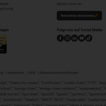
Muster
plastics news an.
d Portal
Newsletter abonnieren
ungen
Folge uns auf Social Media
ng
Impressum
AGB
Datenschutzeinstellungen
nge", "chains for cranes", "ConProtect", "cradle-chain", "CTD", "dryge
-loop", "energy chain", "energy chain systems", "enjoyneering", "e-skin
es what moves", "igus:bike", "igusGO", "igutex", "iguverse", "iguversu
", "print2mold", "Rawbot", "RBTX", "RCYL", "readycable", "readychain
lament", "tribotape", "triflex", "twisterchain", "when it moves, igus 