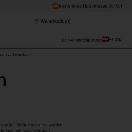
kostenlose Hausmesse vor Ort
Warenkorb
(0)
AT
(
DE
)
Mein Ansprechpartner
con-arrow-right
send zu Berger Lahr
n
 speziell dafür konstruiert wurden
h langen und berechenbaren