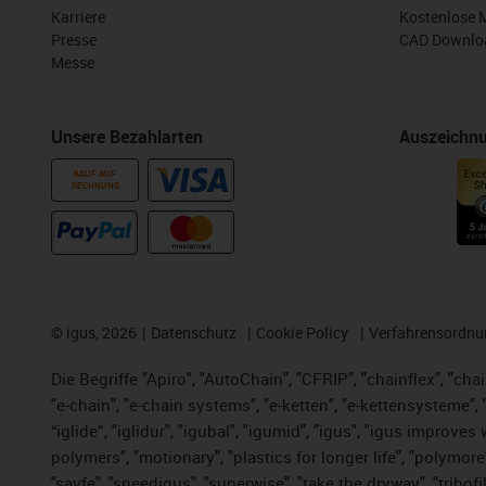
Karriere
Kostenlose 
Presse
CAD Downloa
Messe
Unsere Bezahlarten
Auszeichn
KAUF AUF
RECHNUNG
©
igus, 2026
Datenschutz
Cookie Policy
Verfahrensordnu
Die Begriffe "Apiro", "AutoChain", "CFRIP", "chainflex", "chai
"e-chain", "e-chain systems", "e-ketten", "e-kettensysteme", "e
“iglide”, "iglidur", "igubal", "igumid", "igus", "igus improv
polymers", "motionary", "plastics for longer life", "polymore
"savfe", "speedigus", "superwise", "take the dryway", "tribofi