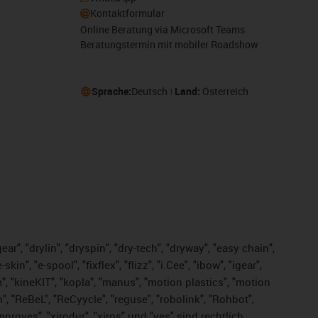
Kontaktformular
Online Beratung via Microsoft Teams
Beratungstermin mit mobiler Roadshow
Sprache:
Deutsch
Land:
Österreich
ar", "drylin", "dryspin", "dry-tech", "dryway", "easy chain",
", "e-spool", "fixflex", "flizz", "i.Cee", "ibow", "igear",
m", "kineKIT", "kopla", "manus", "motion plastics", "motion
", "ReBeL", "ReCyycle", "reguse", "robolink", "Rohbot",
improves", "xirodur", "xiros" und "yes" sind rechtlich