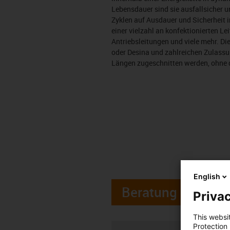
Lebensdauer sind sie ausfallsicher u
Zyklen auf Ausdauer und Sicherheit 
einer vielzahl an konfektionierten L
Antriebsleitungen und viele mehr. Di
oder Desina und zahlreichen Zulassu
Längen zugeschnitten werden, ohne d
English
Beratung
Privac
This websi
Protection