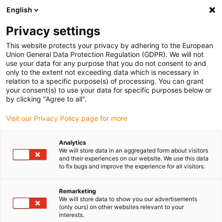
English
Bitte wählen Sie Ihren Lieferstandort
Privacy settings
Die Auswahl der Länder-/Regionsseite kann verschiedene
Faktoren wie Preis, Versandoptionen und Produktverfügbarkeit
This website protects your privacy by adhering to the European
Union General Data Protection Regulation (GDPR). We will not
beeinflussen.
use your data for any purpose that you do not consent to and
only to the extent not exceeding data which is necessary in
relation to a specific purpose(s) of processing. You can grant
Alle Standorte anzeigen
your consent(s) to use your data for specific purposes below or
by clicking "Agree to all".
Gehe zu www.igus.com
Visit our Privacy Policy page for more
Analytics
(0)
We will store data in an aggregated form about visitors
and their experiences on our website. We use this data
to fix bugs and improve the experience for all visitors.
Startseite igus Österreich
Branchen
Medizintechnik
Remarketing
We will store data to show you our advertisements
(only ours) on other websites relevant to your
Schmierfreie Lager und
interests.