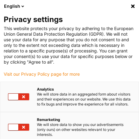
English
Bitte wählen Sie Ihren Lieferstandort
Privacy settings
Die Auswahl der Länder-/Regionsseite kann verschiedene
Faktoren wie Preis, Versandoptionen und Produktverfügbarkeit
This website protects your privacy by adhering to the European
Union General Data Protection Regulation (GDPR). We will not
beeinflussen.
use your data for any purpose that you do not consent to and
only to the extent not exceeding data which is necessary in
relation to a specific purpose(s) of processing. You can grant
Alle Standorte anzeigen
your consent(s) to use your data for specific purposes below or
by clicking "Agree to all".
Gehe zu www.igus.com
Visit our Privacy Policy page for more
Analytics
(0)
We will store data in an aggregated form about visitors
and their experiences on our website. We use this data
to fix bugs and improve the experience for all visitors.
Startseite igus Österreich
Gleitlager
Remarketing
We will store data to show you our advertisements
(only ours) on other websites relevant to your
Wartungsfreie iglidur
interests.