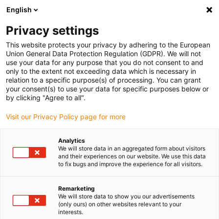
English
Bitte wählen Sie Ihren Lieferstandort
Privacy settings
Die Auswahl der Länder-/Regionsseite kann verschiedene
Faktoren wie Preis, Versandoptionen und Produktverfügbarkeit
This website protects your privacy by adhering to the European
Union General Data Protection Regulation (GDPR). We will not
beeinflussen.
use your data for any purpose that you do not consent to and
only to the extent not exceeding data which is necessary in
relation to a specific purpose(s) of processing. You can grant
Alle Standorte anzeigen
your consent(s) to use your data for specific purposes below or
by clicking "Agree to all".
Gehe zu www.igus.com
Visit our Privacy Policy page for more
Analytics
(0)
We will store data in an aggregated form about visitors
and their experiences on our website. We use this data
to fix bugs and improve the experience for all visitors.
Startseite igus Österreich
Drehverbindung
Remarketing
We will store data to show you our advertisements
(only ours) on other websites relevant to your
interests.