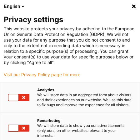
English
Bitte wählen Sie Ihren Lieferstandort
Privacy settings
Die Auswahl der Länder-/Regionsseite kann verschiedene
Faktoren wie Preis, Versandoptionen und Produktverfügbarkeit
This website protects your privacy by adhering to the European
Union General Data Protection Regulation (GDPR). We will not
beeinflussen.
use your data for any purpose that you do not consent to and
only to the extent not exceeding data which is necessary in
Alle Standorte anzeigen
relation to a specific purpose(s) of processing. You can grant
your consent(s) to use your data for specific purposes below or
by clicking "Agree to all".
Gehe zu www.igus.com
Visit our Privacy Policy page for more
(0)
Analytics
We will store data in an aggregated form about visitors
and their experiences on our website. We use this data
Startseite igus Österreich
Branchen
Bahntechnik
to fix bugs and improve the experience for all visitors.
Remarketing
Bahntechnik mit
We will store data to show you our advertisements
(only ours) on other websites relevant to your
interests.