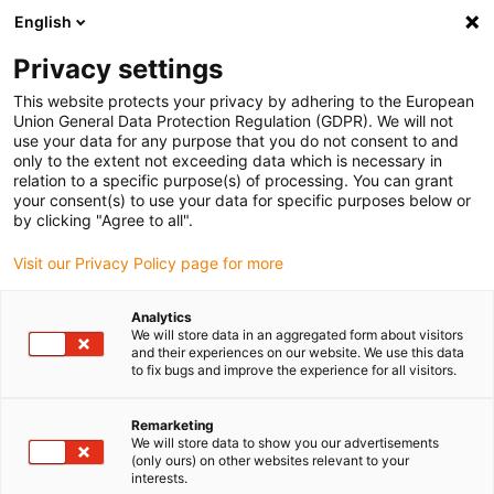
English
Bitte wählen Sie Ihren Lieferstandort
Privacy settings
Die Auswahl der Länder-/Regionsseite kann verschiedene
Faktoren wie Preis, Versandoptionen und Produktverfügbarkeit
This website protects your privacy by adhering to the European
Union General Data Protection Regulation (GDPR). We will not
beeinflussen.
use your data for any purpose that you do not consent to and
only to the extent not exceeding data which is necessary in
relation to a specific purpose(s) of processing. You can grant
Alle Standorte anzeigen
your consent(s) to use your data for specific purposes below or
by clicking "Agree to all".
Gehe zu www.igus.com
Visit our Privacy Policy page for more
Analytics
(0)
We will store data in an aggregated form about visitors
and their experiences on our website. We use this data
to fix bugs and improve the experience for all visitors.
Startseite igus Österreich
Automation
Service
Remarketing
We will store data to show you our advertisements
(only ours) on other websites relevant to your
Low Cost Automation
interests.