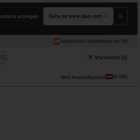
Gehe zu www.igus.com
tandorte anzeigen
kostenlose Hausmesse vor Ort
Warenkorb
(0)
AT
(
DE
)
Mein Ansprechpartner