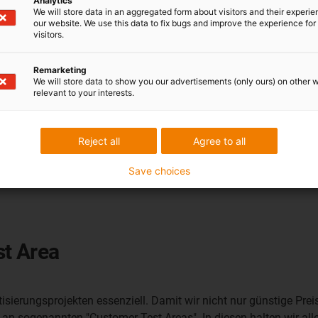
Analytics
We will store data in an aggregated form about visitors and their experi
our website. We use this data to fix bugs and improve the experience for 
visitors.
Remarketing
We will store data to show you our advertisements (only ours) on other 
relevant to your interests.
Reject all
Agree to all
Save choices
st Area
sierungsprojekten essenziell. Damit wir nicht nur günstige Pre
an sogenannten "Customer Test Areas". In diesen halten wir all