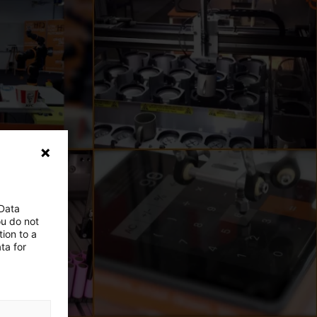
 Data
ou do not
ion to a
ta for