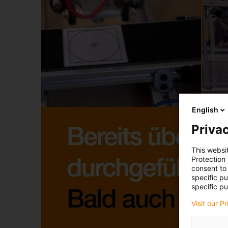
English
Privac
This websi
Protection
consent to 
specific p
specific pu
Visit our P