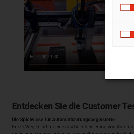
Entdecken Sie die Customer Te
Die Spielwiese für Automatisierungsbegeisterte
Kurze Wege sind für eine rasche Realisierung von Automati
realisieren können, haben wir ein weltumspannendes Netz 