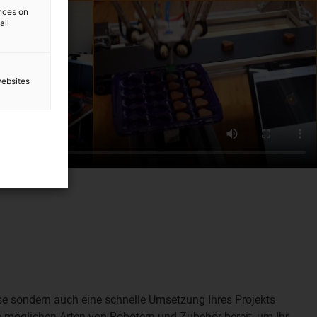
ences on
all
websites
ise sondern auch eine schnelle Umsetzung Ihres Projekts
e möglichen Arten von Robotern und Zubehör bereit, um Ihr