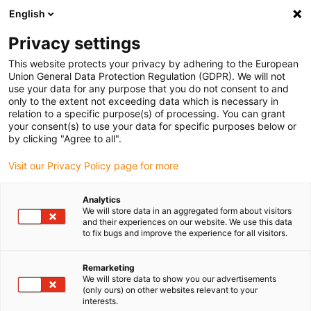
English
(0)
Privacy settings
igus-icon-arrow-right
igus-icon-arrow-right
igus-icon-arrow-right
Home
Rollen
Führungsrollen
This website protects your privacy by adhering to the European
Union General Data Protection Regulation (GDPR). We will not
use your data for any purpose that you do not consent to and
only to the extent not exceeding data which is necessary in
Führungsrollen kaufen
relation to a specific purpose(s) of processing. You can grant
your consent(s) to use your data for specific purposes below or
by clicking "Agree to all".
Visit our Privacy Policy page for more
Führungsrollen sind unverzichtbare Komponenten, die eine
reibungsarme, gleichmäßige und sichere Bewegung in zahlreichen
Analytics
industriellen Anwendungen ermöglichen. Die Führungsrollen von
We will store data in an aggregated form about visitors
igus bestehen aus
iglidur Hochleistungskunststoffen
, wodurch sie
and their experiences on our website. We use this data
to fix bugs and improve the experience for all visitors.
besonders
belastbar
und
verschleißbeständig
sind. Sie arbeiten
zudem ohne Schmieröl. igus bietet eine breite Auswahl an
Führungsrollen mit unterschiedlichen Nuttypen, darunter V-Nut, L-
Remarketing
We will store data to show you our advertisements
Nut und U-Nut, mit einem Innendurchmesser von 3 bis 20 mm und
(only ours) on other websites relevant to your
einem Außendurchmesser von 10 bis 60 mm. Diese Varianten sind
interests.
speziell dafür ausgelegt, sich flexibel in verschiedene