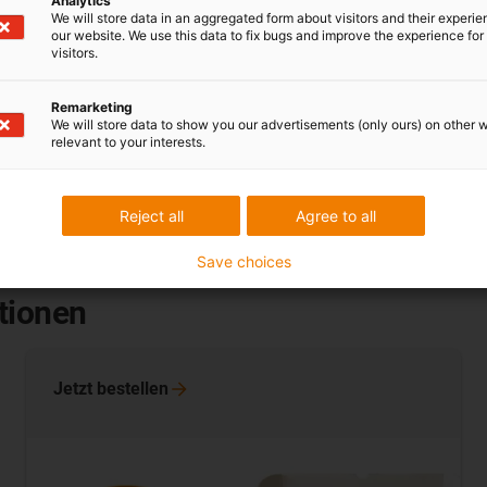
Analytics
We will store data in an aggregated form about visitors and their experi
our website. We use this data to fix bugs and improve the experience for 
visitors.
Remarketing
n konfektionierten Energieketten gelöst werden kann?
We will store data to show you our advertisements (only ours) on other 
relevant to your interests.
Reject all
Agree to all
Save choices
tionen
Jetzt
bestellen