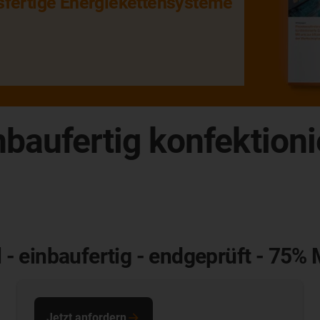
sfertige Energiekettensysteme
inbaufertig konfektion
ll - einbaufertig - endgeprüft - 75%
Jetzt anfordern