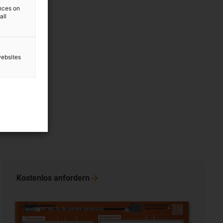
ences on
all
websites
Kostenlos
anfordern