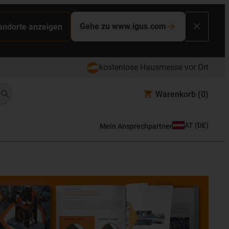
Gehe zu www.igus.com
tandorte anzeigen
kostenlose Hausmesse vor Ort
Warenkorb
(0)
AT
(
DE
)
Mein Ansprechpartner