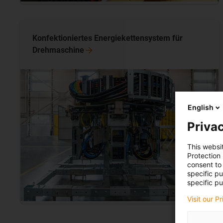
Konfektioniertes Energiekettensystem für
Drehmaschine
English
Privac
This websi
Protection
consent to 
specific p
specific pu
Visit our P