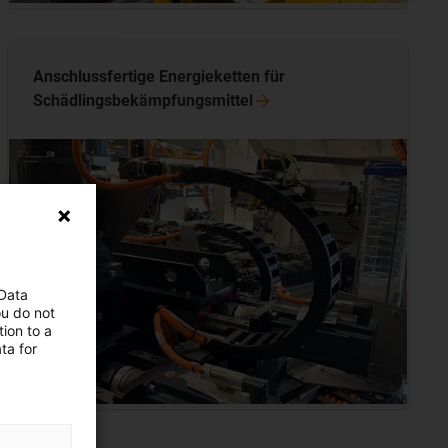
Anschlussfertige Energieketten für
Schädlingsbekämpfungsmittel
 Data
ou do not
ion to a
ta for