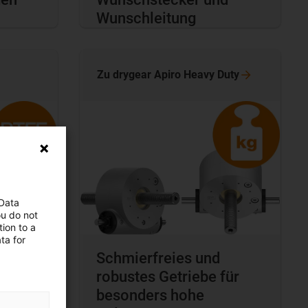
Wunschleitung
Zu drygear Apiro Heavy
Duty
 Data
ou do not
ion to a
ta for
lle
Schmierfreies und
robustes Getriebe für
it
besonders hohe