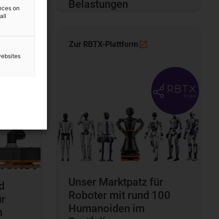
Belastungen
ences on
all
Zur
RBTX-Plattform
websites
Unser Marktpatz für
d
Roboter mit rund 100
ür
Humanoiden im
n