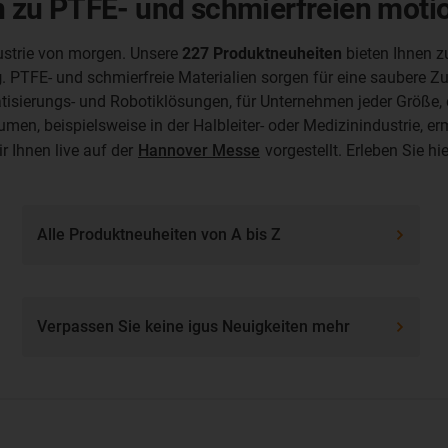
zu PTFE- und schmierfreien motio
dustrie von morgen. Unsere
227 Produktneuheiten
bieten Ihnen 
g
. PTFE- und schmierfreie Materialien sorgen für eine saubere Z
isierungs- und Robotiklösungen, für Unternehmen jeder Größe,
en, beispielsweise in der Halbleiter- oder Medizinindustrie, e
r Ihnen live auf der
Hannover Messe
vorgestellt. Erleben Sie hi
Alle Produktneuheiten von A bis Z
Verpassen Sie keine igus Neuigkeiten mehr