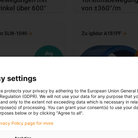
inkel über 600°
von ±360°/m
in
SLW-1040
Zu iglidur
A181PF
y settings
te protects your privacy by adhering to the European Union General
 Regulation (GDPR). We will not use your data for any purpose that y
and only to the extent not exceeding data which is necessary in relat
urpose(s) of processing. You can grant your consent(s) to use your da
rposes below or by clicking "Agree to all".
rockenreinräume:
PTFE-frei: Universe
e, partikelarme
Gleitlager für den
rivacy Policy page for more
rführungen mit
sicheren Kontakt m