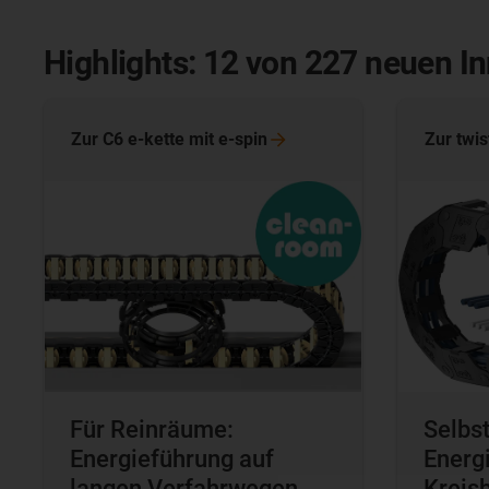
Highlights: 12 von 227 neuen I
Zur C6 e-kette mit
e-spin
Zur
twis
Für Reinräume:
Selbs
Energieführung auf
Energi
langen Verfahrwegen
Kreis