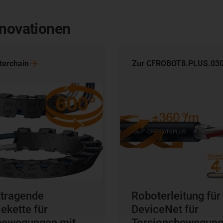
nnovationen
terchain
Zur CFROBOT8.PLUS.03
ttragende
Roboterleitung für
ekette für
DeviceNet für
bewegungen mit
Torsionsbewegun