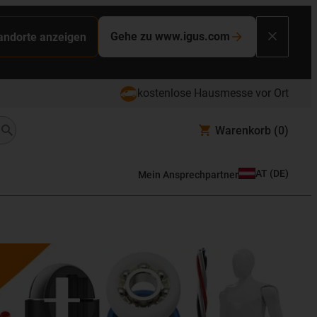
Gehe zu www.igus.com
tandorte anzeigen
kostenlose Hausmesse vor Ort
Warenkorb
(0)
AT
(
DE
)
Mein Ansprechpartner