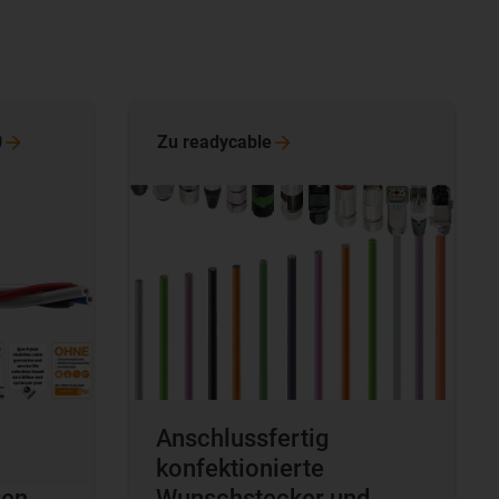
0
Zu
readycable
Anschlussfertig
konfektionierte
gen
Wunschstecker und