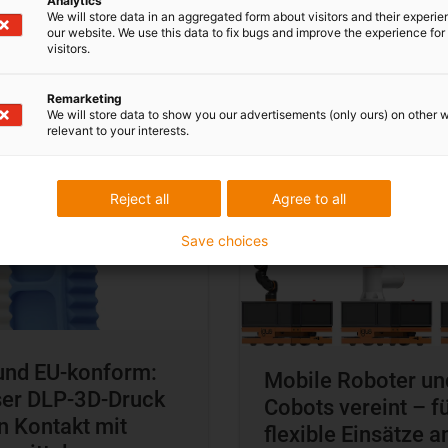
Analytics
lasse 4
Lebensmitteln
We will store data in an aggregated form about visitors and their experi
our website. We use this data to fix bugs and improve the experience for 
visitors.
in iglidur
i6000
Zum ReBeLMove Pro mit
Remarketing
Cobot
We will store data to show you our advertisements (only ours) on other 
relevant to your interests.
Reject all
Agree to all
Save choices
und EU-konform:
Mobile Roboter un
ser DLP-3D-Druck
Cobots vereint – f
n Kontakt mit
flexible Einsätze a