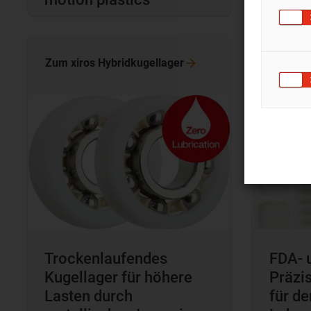
ISO-K
Zum xiros
Hybridkugellager
Zum Res
Trockenlaufendes
FDA- 
Kugellager für höhere
Präzi
Lasten durch
für de