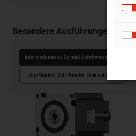
Besondere Ausführungen:
Informationen zu Spindel-Schrittmotoren
Zum Spindel-Schrittmotor-Onlineshop