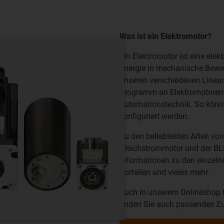
Was ist ein Elektromotor?
Ein Elektromotor ist eine ele
Energie in mechanische Bewe
unseren
verschiedenen Linea
Programm an Elektromotore
Automationstechnik. So könn
konfiguriert werden.
Zu den beliebtesten Arten von
Gleichstrommotor und der BLD
Informationen zu den einzelne
Vorteilen und vieles mehr.
Auch in unserem Onlineshop f
finden Sie auch passendes Z