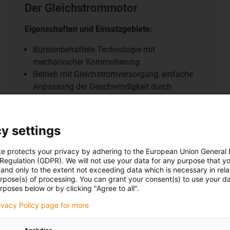
Der Gleichstrommotor
Eigenschaften und Einsatzgebiete:
Bürstenbehaftete Technologie mit
mechanischer Kommutierung
Betrieb mit Gleichstromversorgung, einfache
Anpassung der Geschwindigkeit durch
Spannungsregulation
Einsatzgebiete: Autos
(Scheibenwischerantriebe), Möbelbau
y settings
(Fernsehverstellungen), Ventilatoren.
te protects your privacy by adhering to the European Union General
Vorteile des Gleichstrommotors:
 Regulation (GDPR). We will not use your data for any purpose that y
and only to the extent not exceeding data which is necessary in relat
Kosteneffektiv und praxiserprobt
urpose(s) of processing. You can grant your consent(s) to use your da
rposes below or by clicking "Agree to all".
Einfache Steuerung
Vielseitig einsetzbar
rivacy Policy page for more
Leistungsstark selbst bei intermittierendem
Betrieb (häufige An/Aus-Zyklen)