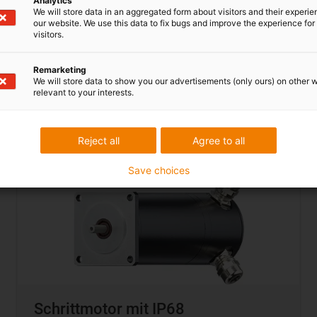
Analytics
We will store data in an aggregated form about visitors and their experi
our website. We use this data to fix bugs and improve the experience for 
visitors.
Remarketing
We will store data to show you our advertisements (only ours) on other 
relevant to your interests.
Zum Schrittmotor-Onlineshop
Reject all
Agree to all
Save choices
Schrittmotor mit IP68