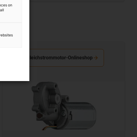
ences on
all
websites
Zum Gleichstrommotor-Onlineshop