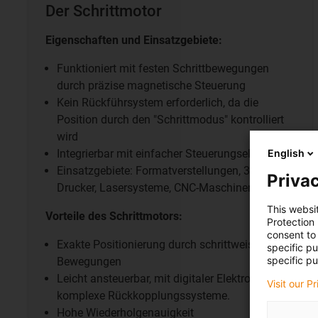
Der Schrittmotor
Eigenschaften und Einsatzgebiete:
Funktioniert mit festen Schrittbewegungen
durch präzise magnetische Steuerung
Kein Rückführsystem erforderlich, da die
Position durch den "Schrittmodus" kontrolliert
wird
English
Integrierbar mit einfacher Steuerungselektronik
Einsatzgebiete: Formatverstellungen, 3D-
Privac
Drucker,
Lasersysteme, CNC-Maschinen
This websi
Vorteile des Schrittmotors:
Protection
consent to 
Exakte Positionierung durch schrittweise
specific p
specific pu
Bewegungen
Leicht ansteuerbar, mit digitaler Elektronik, ohne
Visit our P
komplexe Rückkopplungssysteme.
Hohe Wiederholgenauigkeit