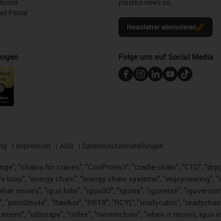
Muster
plastics news an.
d Portal
Newsletter abonnieren
ungen
Folge uns auf Social Media
ng
Impressum
AGB
Datenschutzeinstellungen
nge", "chains for cranes", "ConProtect", "cradle-chain", "CTD", "dryge
-loop", "energy chain", "energy chain systems", "enjoyneering", "e-skin
es what moves", "igus:bike", "igusGO", "igutex", "iguverse", "iguversu
", "print2mold", "Rawbot", "RBTX", "RCYL", "readycable", "readychain
lament", "tribotape", "triflex", "twisterchain", "when it moves, igus 