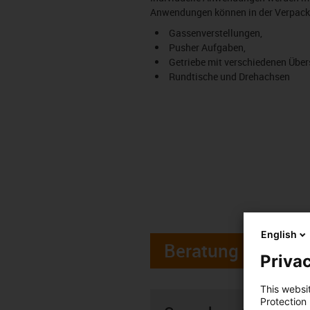
Anwendungen können in der Verpackun
Gassenverstellungen,
Pusher Aufgaben,
Getriebe mit verschiedenen Übe
Rundtische und Drehachsen
English
Beratung
Privac
This websi
Protection