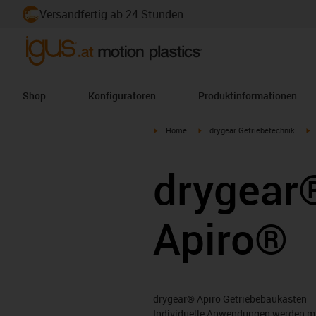
Versandfertig ab 24 Stunden
Shop
Konfiguratoren
Produktinformationen
igus-icon-arrow-right
igus-icon-arrow-right
i
Home
drygear Getriebetechnik
drygear
Apiro®
drygear® Apiro Getriebebaukasten
Individuelle Anwendungen werden mi