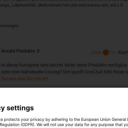
gs-, Lebensmittel-, Medizinbranchen und viele weitere sein, wie z.B.
rsetzungen,
Anzahl Produkte:
0
Liste
Kach
In dieser Kategorie sind derzeit leider keine Produkte verfügba
oder eine individuelle Lösung? Der igus® LiveChat hilft Ihnen 
Sie uns eine Nachricht!
y settings
te protects your privacy by adhering to the European Union General
 Regulation (GDPR). We will not use your data for any purpose that y