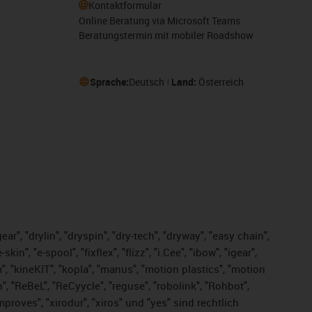
Kontaktformular
Online Beratung via Microsoft Teams
Beratungstermin mit mobiler Roadshow
Sprache:
Deutsch
Land:
Österreich
ar", "drylin", "dryspin", "dry-tech", "dryway", "easy chain",
", "e-spool", "fixflex", "flizz", "i.Cee", "ibow", "igear",
m", "kineKIT", "kopla", "manus", "motion plastics", "motion
", "ReBeL", "ReCyycle", "reguse", "robolink", "Rohbot",
improves", "xirodur", "xiros" und "yes" sind rechtlich