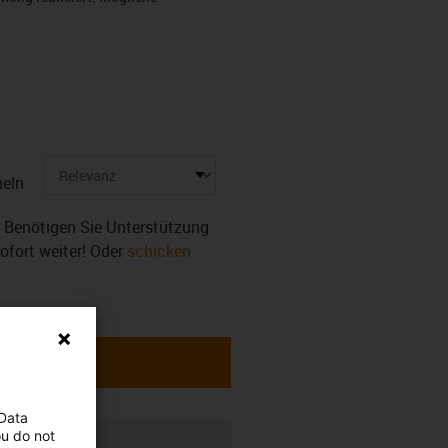
eln
r. Benötigen Sie Unterstützung
sofort weiter! Oder
schicken
 Data
ou do not