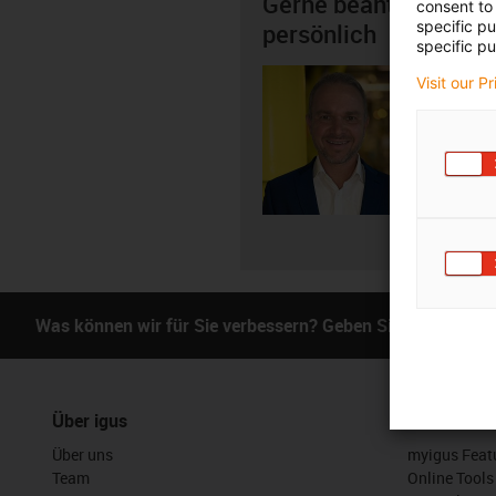
Gerne beantworte ich
consent to 
specific p
persönlich
specific pu
Marco 
Visit our P
+4
igus-i
E-Mai
Was können wir für Sie verbessern? Geben Sie uns Ihr Fe
Über igus
Services
Über uns
myigus Feat
Team
Online Tools