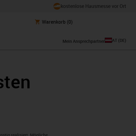
kostenlose Hausmesse vor Ort
Warenkorb
(0)
AT
(
DE
)
Mein Ansprechpartner
sten
tig realisiert. Mögliche