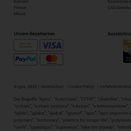
Karriere
Kostenlose 
Presse
CAD Downloa
Messe
Unsere Bezahlarten
Auszeichn
KAUF AUF
RECHNUNG
©
igus, 2026
Datenschutz
Cookie Policy
Verfahrensordnu
Die Begriffe "Apiro", "AutoChain", "CFRIP", "chainflex", "chai
"e-chain", "e-chain systems", "e-ketten", "e-kettensysteme", "e
“iglide”, "iglidur", "igubal", "igumid", "igus", "igus improv
polymers", "motionary", "plastics for longer life", "polymore
"savfe", "speedigus", "superwise", "take the dryway", "tribofi