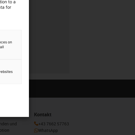
rung
ion to a
ta for
r
ences on
all
r
websites
Kontakt
enden und
+43 7662 57763
otion
WhatsApp