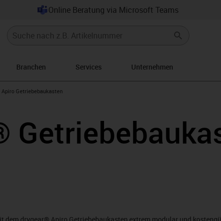
Online Beratung via Microsoft Teams
Branchen
Services
Unternehmen
gus-icon-arrow-right
Apiro Getriebebaukasten
® Getriebebauka
t dem drygear® Apiro Getriebebaukasten extrem modular und kostengüns