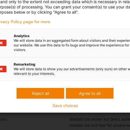
 Ihre Fragen auch
Beratung und Liefe
and only to the extent not exceeding data which is necessary in relat
urpose(s) of processing. You can grant your consent(s) to use your da
rposes below or by clicking "Agree to all".
Persönlich
Ohler
rivacy Policy page for more
Montag bis Freitag: 8 – 20 Uh
Samstag: 8 – 12 Uhr
3 7662 57763
con-phone
Analytics
Online
We will store data in an aggregated form about visitors and their experi
l schreiben
our website. We use this data to fix bugs and improve the experience for 
Chat-Service
visitors.
Montag bis Freitag: 8 – 20 Uh
Samstag: 8 – 12 Uhr
Remarketing
We will store data to show you our advertisements (only ours) on other 
relevant to your interests.
edback.
Lob & Kritik
Reject all
Agree to all
Save choices
Newsletter
ures
Bleiben Sie immer auf dem Lauf
melden Sie sich hier für unsere m