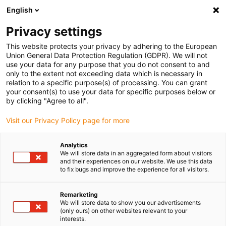
English
Bitte wählen Sie Ihren Lieferstandort
Privacy settings
Die Auswahl der Länder-/Regionsseite kann verschiedene
Faktoren wie Preis, Versandoptionen und Produktverfügbarkeit
This website protects your privacy by adhering to the European
Union General Data Protection Regulation (GDPR). We will not
beeinflussen.
use your data for any purpose that you do not consent to and
only to the extent not exceeding data which is necessary in
Alle Standorte anzeigen
relation to a specific purpose(s) of processing. You can grant
your consent(s) to use your data for specific purposes below or
by clicking "Agree to all".
Gehe zu www.igus.com
Visit our Privacy Policy page for more
(0)
Analytics
We will store data in an aggregated form about visitors
and their experiences on our website. We use this data
Startseite igus Österreich
Unternehmen
Wettbewerbe
to fix bugs and improve the experience for all visitors.
Remarketing
Wettbewerbe und Awards
We will store data to show you our advertisements
(only ours) on other websites relevant to your
interests.