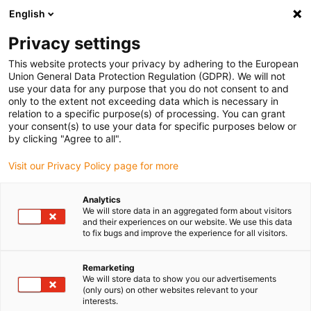
English
Bitte wählen Sie Ihren Lieferstandort
Privacy settings
Die Auswahl der Länder-/Regionsseite kann verschiedene
Faktoren wie Preis, Versandoptionen und Produktverfügbarkeit
This website protects your privacy by adhering to the European
Union General Data Protection Regulation (GDPR). We will not
beeinflussen.
use your data for any purpose that you do not consent to and
only to the extent not exceeding data which is necessary in
relation to a specific purpose(s) of processing. You can grant
Alle Standorte anzeigen
your consent(s) to use your data for specific purposes below or
by clicking "Agree to all".
Gehe zu www.igus.com
Visit our Privacy Policy page for more
Analytics
(0)
We will store data in an aggregated form about visitors
and their experiences on our website. We use this data
to fix bugs and improve the experience for all visitors.
Startseite igus Österreich
Motorsteuerung
D1 Online Simulation
Remarketing
We will store data to show you our advertisements
(only ours) on other websites relevant to your
interests.