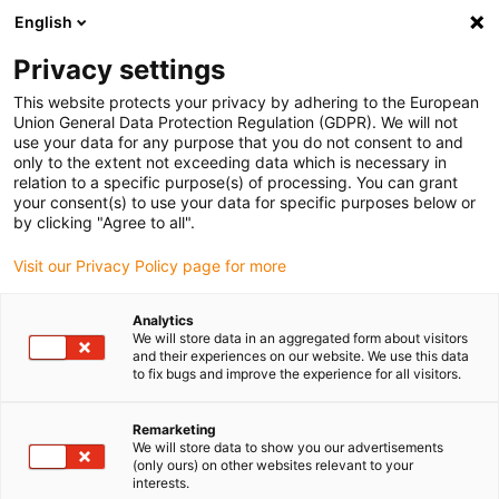
English
(0)
Privacy settings
igus-icon-arrow-right
igus-icon-arrow-right
igus-icon-arrow-right
igus-icon-arro
Home
Leitungen für Energieketten
Kabel & Leitungen
This website protects your privacy by adhering to the European
Datenleitungen
Union General Data Protection Regulation (GDPR). We will not
use your data for any purpose that you do not consent to and
only to the extent not exceeding data which is necessary in
relation to a specific purpose(s) of processing. You can grant
Datenleitung
your consent(s) to use your data for specific purposes below or
by clicking "Agree to all".
Visit our Privacy Policy page for more
Damit eine hohe und sichere Datenübertragung in Ihrer
Analytics
Anwendung realisiert werden kann, sind unsere
Datenleitungen
We will store data in an aggregated form about visitors
meist
geschirmt
und so aufgebaut, dass sie auch in der Bewegung
and their experiences on our website. We use this data
zuverlässig Daten übertragen werden können. Zusätzlich zeichnen
to fix bugs and improve the experience for all visitors.
sich alle Datenleitungen besonders durch die eine
hohe EMV
Sicherheit
, aufgrund ihres Schirmes, aus. Unsere chainflex
Remarketing
Datenleitungen gibt es in drei unterschiedlichen elektrischen
We will store data to show you our advertisements
(only ours) on other websites relevant to your
Konstruktionen sowie in verschiedenen mechanischen Qualitäten.
interests.
Sie können je nach Anwendung zwischen
Lagenverseilung
,