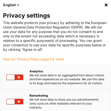
English
(0)
Privacy settings
igus-icon-arrow-right
igus-icon-arrow-right
igus-icon-arrow-right
igus-i
Home
Leitungen für Energieketten
Konfektionierte Leitungen
This website protects your privacy by adhering to the European
igus-icon-arrow-right
Antriebsleitungen nach Hersteller Standard
passend zu NUM
Union General Data Protection Regulation (GDPR). We will not
use your data for any purpose that you do not consent to and
only to the extent not exceeding data which is necessary in
relation to a specific purpose(s) of processing. You can grant
Konfektionierte Leitungen
your consent(s) to use your data for specific purposes below or
by clicking "Agree to all".
Visit our Privacy Policy page for more
passend zu NUM
Analytics
We will store data in an aggregated form about visitors
and their experiences on our website. We use this data
to fix bugs and improve the experience for all visitors.
Hochwertige readycable® Leitungen mit besonders hoher
Lebensdauer passend zu NUM, für den Einsatz in
Energieführungsketten konfektioniert. Besonders resistent und
Remarketing
We will store data to show you our advertisements
strapazierfähig in bewegten Anwendungen. Um die hohe
(only ours) on other websites relevant to your
Leistungsfähigkeit auch bei starker Beanspruchung zu
interests.