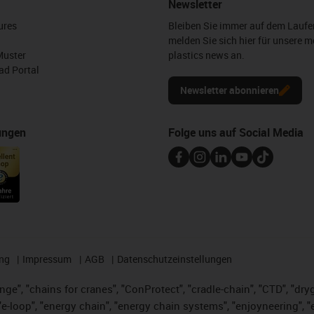
Newsletter
ures
Bleiben Sie immer auf dem Lauf
melden Sie sich hier für unsere m
Muster
plastics news an.
d Portal
Newsletter abonnieren
ungen
Folge uns auf Social Media
ng
Impressum
AGB
Datenschutzeinstellungen
nge", "chains for cranes", "ConProtect", "cradle-chain", "CTD", "dryge
-loop", "energy chain", "energy chain systems", "enjoyneering", "e-skin