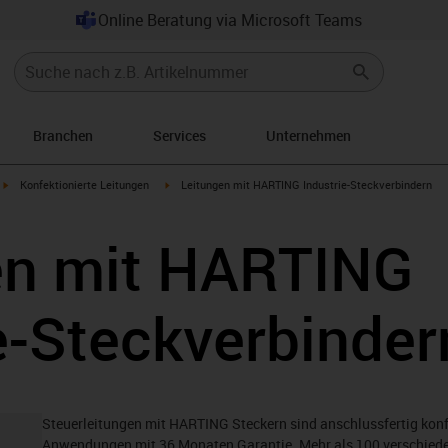
Online Beratung via Microsoft Teams
Branchen
Services
Unternehmen
igus-icon-arrow-right
igus-icon-arrow-right
Konfektionierte Leitungen
Leitungen mit HARTING Industrie-Steckverbindern
en mit HARTING
e-Steckverbinder
Steuerleitungen mit HARTING Steckern sind anschlussfertig konf
Anwendungen mit 36 Monaten Garantie. Mehr als 100 verschiede