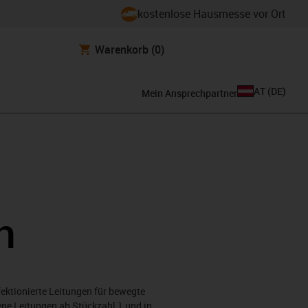
kostenlose Hausmesse vor Ort
Warenkorb
(0)
AT
(
DE
)
Mein Ansprechpartner
n
ektionierte Leitungen für bewegte
ne Leitungen ab Stückzahl 1 und in