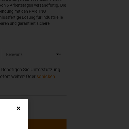
on 5 Arbeitstagen versandfertig. Die
erbindung mit den HARTING
lussfertige Lösung für industrielle
aren und garantiert sichere
r. Benötigen Sie Unterstützung
sofort weiter! Oder
schicken