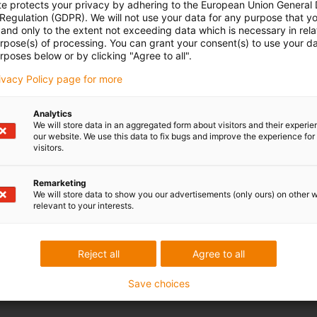
te protects your privacy by adhering to the European Union General
 Regulation (GDPR). We will not use your data for any purpose that y
and only to the extent not exceeding data which is necessary in relat
urpose(s) of processing. You can grant your consent(s) to use your da
 Ihre Fragen auch
Beratung und Liefe
rposes below or by clicking "Agree to all".
rivacy Policy page for more
Persönlich
 Stadlmayr
Montag bis Freitag: 8 – 20 Uh
Analytics
Samstag: 8 – 12 Uhr
3 7662 57763
We will store data in an aggregated form about visitors and their experi
con-phone
our website. We use this data to fix bugs and improve the experience for 
Online
visitors.
l schreiben
Chat-Service
Remarketing
Montag bis Freitag: 8 – 20 Uh
We will store data to show you our advertisements (only ours) on other 
Samstag: 8 – 12 Uhr
relevant to your interests.
Reject all
Agree to all
edback.
Lob & Kritik
Save choices