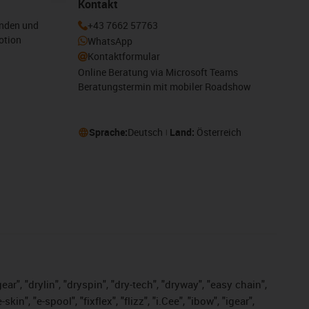
Kontakt
enden und
+43 7662 57763
otion
WhatsApp
Kontaktformular
Online Beratung via Microsoft Teams
Beratungstermin mit mobiler Roadshow
Sprache:
Deutsch
Land:
Österreich
ar", "drylin", "dryspin", "dry-tech", "dryway", "easy chain",
", "e-spool", "fixflex", "flizz", "i.Cee", "ibow", "igear",