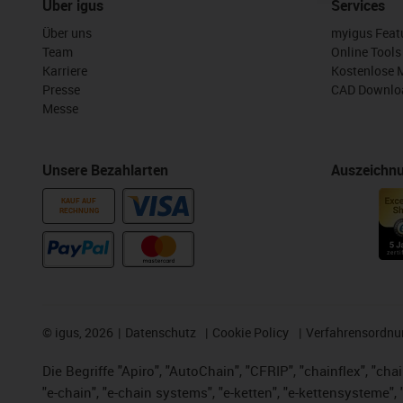
Über igus
Services
Über uns
myigus Feat
Team
Online Tools
Karriere
Kostenlose 
Presse
CAD Downloa
Messe
Unsere Bezahlarten
Auszeichn
KAUF AUF
RECHNUNG
©
igus, 2026
Datenschutz
Cookie Policy
Verfahrensordnu
Die Begriffe "Apiro", "AutoChain", "CFRIP", "chainflex", "chai
"e-chain", "e-chain systems", "e-ketten", "e-kettensysteme", "e