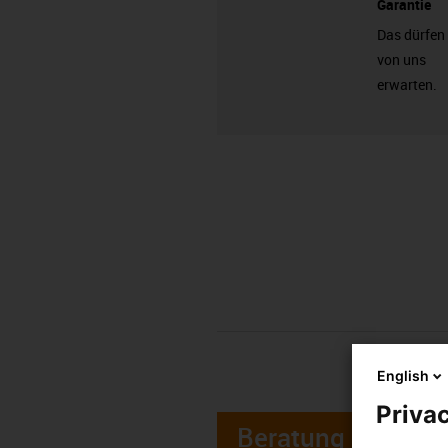
Garantie
Das dürfen
von uns
erwarten.
English
Privac
Beratung