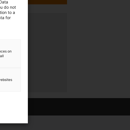
 Data
ou do not
ion to a
ta for
rung
r
ences on
all
r
websites