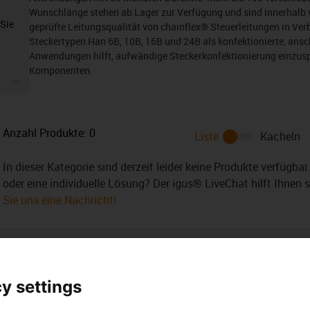
Wunschlänge stehen ab Lager zur Verfügung und sind innerhalb v
 Sie
geprüfte Leitungsqualität von chainflex® Steuerleitungen in V
Steckertypen Han 6B, 10B, 16B und 24B als konfektionierte, ansch
Anwendungen hilft, aufwändige Steckerkonfektionierung einzusp
Komponenten.
igus-icon-3arrow
Anzahl Produkte:
0
Liste
Kacheln
In dieser Kategorie sind derzeit leider keine Produkte verfügba
oder eine individuelle Lösung? Der igus® LiveChat hilft Ihnen 
Sie uns eine Nachricht!
y settings