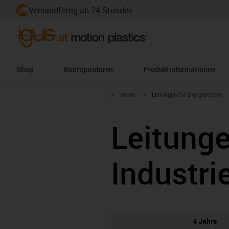
Versandfertig ab 24 Stunden
Shop
Konfiguratoren
Produktinformationen
igus-icon-arrow-right
igus-icon-arrow-right
Home
Leitungen für Energieketten
Leitung
Industri
4 Jahre