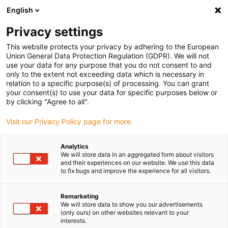
English
Bitte wählen Sie Ihren Lieferstandort
Privacy settings
Die Auswahl der Länder-/Regionsseite kann verschiedene
Faktoren wie Preis, Versandoptionen und Produktverfügbarkeit
This website protects your privacy by adhering to the European
Union General Data Protection Regulation (GDPR). We will not
beeinflussen.
use your data for any purpose that you do not consent to and
only to the extent not exceeding data which is necessary in
relation to a specific purpose(s) of processing. You can grant
Alle Standorte anzeigen
your consent(s) to use your data for specific purposes below or
by clicking "Agree to all".
Gehe zu www.igus.com
Visit our Privacy Policy page for more
Analytics
(0)
We will store data in an aggregated form about visitors
and their experiences on our website. We use this data
to fix bugs and improve the experience for all visitors.
Startseite igus Österreich
Branchen
Fahrrad
Remarketing
We will store data to show you our advertisements
(only ours) on other websites relevant to your
Plastics for Bikes –
interests.