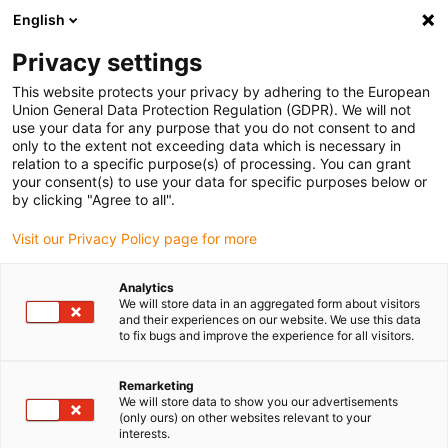
English
Bitte wählen Sie Ihren Lieferstandort
Privacy settings
Die Auswahl der Länder-/Regionsseite kann verschiedene
Faktoren wie Preis, Versandoptionen und Produktverfügbarkeit
This website protects your privacy by adhering to the European
Union General Data Protection Regulation (GDPR). We will not
beeinflussen.
use your data for any purpose that you do not consent to and
only to the extent not exceeding data which is necessary in
Alle Standorte anzeigen
relation to a specific purpose(s) of processing. You can grant
your consent(s) to use your data for specific purposes below or
by clicking "Agree to all".
Gehe zu www.igus.com
Visit our Privacy Policy page for more
(0)
Analytics
We will store data in an aggregated form about visitors
and their experiences on our website. We use this data
Startseite igus Österreich
Lagertechnik
to fix bugs and improve the experience for all visitors.
Lager Fürs Mountainbike
Remarketing
We will store data to show you our advertisements
(only ours) on other websites relevant to your
Kunststoff-Gleitlager fürs
interests.