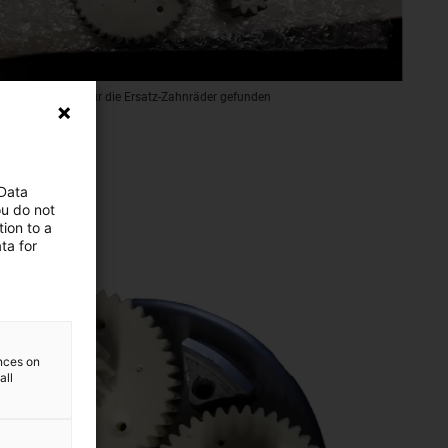
 richtigen Maße für die Ersatz-Zahnräder gefunden
 Data
ou do not
ion to a
ta for
ences on
all