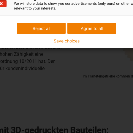
We will store data to show you our advertisements (only ours) on other 
u mit exakten Oberflächen
relevant to your interests.
i höchster Festigkeit auf. Die
 Vergleich zu herkömmlichen
30-mal verbesserte
Reject all
Agree to all
n, Zahnstangen, Stirnräder und
idur i3 eignet sich auch das
Save choices
Material zeichnet sich dadurch
 hohen Zähigkeit eine
erordnung 10/2011 hat. Der
ür kundenindividuelle
Im Planetengetriebe kommen di
it 3D-gedruckten Bauteilen: