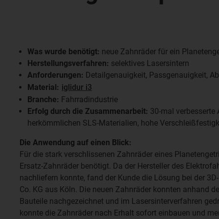
Was wurde benötigt:
neue Zahnräder für ein Planetenge
Herstellungsverfahren:
selektives Lasersintern
Anforderungen:
Detailgenauigkeit, Passgenauigkeit, Abr
Material:
iglidur i3
Branche:
Fahrradindustrie
Erfolg durch die Zusammenarbeit:
30-mal verbesserte A
herkömmlichen SLS-Materialien, hohe Verschleißfestigk
Die Anwendung auf einen Blick:
Für die stark verschlissenen Zahnräder eines Planetenget
Ersatz-Zahnräder benötigt. Da der Hersteller des Elektrof
nachliefern konnte, fand der Kunde die Lösung bei der 3D
Co. KG aus Köln. Die neuen Zahnräder konnten anhand der
Bauteile nachgezeichnet und im Lasersinterverfahren ged
konnte die Zahnräder nach Erhalt sofort einbauen und merk