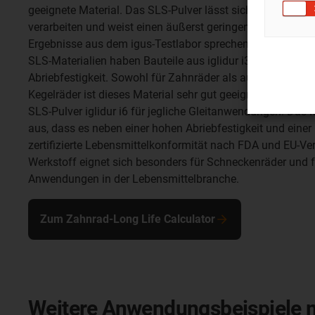
geeignete Material. Das SLS-Pulver lässt sich detailgena
verarbeiten und weist einen äußerst geringen Verschleiß be
Ergebnisse aus dem igus-Testlabor sprechen für sich: Im
SLS-Materialien haben Bauteile aus iglidur i3 eine bis zu 
Abriebfestigkeit. Sowohl für Zahnräder als auch für Rolle
Kegelräder ist dieses Material sehr gut geeignet. Neben igl
SLS-Pulver iglidur i6 für jegliche Gleitanwendungen. Das 
aus, dass es neben einer hohen Abriebfestigkeit und einer
zertifizierte Lebensmittelkonformität nach FDA und EU-V
Werkstoff eignet sich besonders für Schneckenräder und f
Anwendungen in der Lebensmittelbranche.
Zum Zahnrad-Long Life Calculator
Weitere Anwendungsbeispiele m