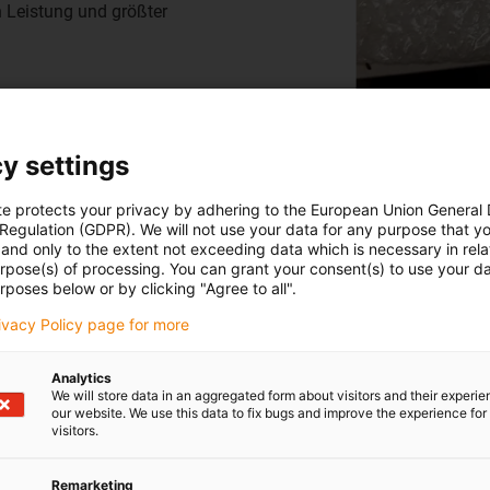
n Leistung und größter
Nach wenigen Tests wurden die
y settings
te protects your privacy by adhering to the European Union General
 Regulation (GDPR). We will not use your data for any purpose that y
and only to the extent not exceeding data which is necessary in relat
 iglidur i3 und
urpose(s) of processing. You can grant your consent(s) to use your da
rposes below or by clicking "Agree to all".
rivacy Policy page for more
terial, das die igus-Pforten
se dabei die Kosten zu senken.
Analytics
We will store data in an aggregated form about visitors and their experi
ruck entwickelt wurden, um
our website. We use this data to fix bugs and improve the experience for 
etet igus mit verschiedenen
visitors.
ede Anwendung individuelle
endungen und Zahnräder das
Remarketing