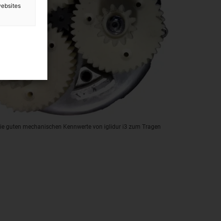
websites
e guten mechanischen Kennwerte von iglidur i3 zum Tragen