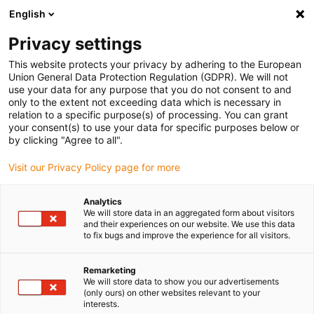
English
Bitte wählen Sie Ihren Lieferstandort
Privacy settings
Die Auswahl der Länder-/Regionsseite kann verschiedene
Faktoren wie Preis, Versandoptionen und Produktverfügbarkeit
This website protects your privacy by adhering to the European
Union General Data Protection Regulation (GDPR). We will not
beeinflussen.
use your data for any purpose that you do not consent to and
only to the extent not exceeding data which is necessary in
relation to a specific purpose(s) of processing. You can grant
Alle Standorte anzeigen
your consent(s) to use your data for specific purposes below or
by clicking "Agree to all".
Gehe zu www.igus.com
Visit our Privacy Policy page for more
Analytics
(0)
We will store data in an aggregated form about visitors
and their experiences on our website. We use this data
to fix bugs and improve the experience for all visitors.
Startseite igus Österreich
Fahrrad
Anwendungsbeispiele
Remarketing
We will store data to show you our advertisements
(only ours) on other websites relevant to your
In der Fahrradtechnik
interests.