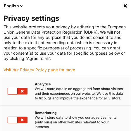
English
Bitte wählen Sie Ihren Lieferstandort
Privacy settings
Die Auswahl der Länder-/Regionsseite kann verschiedene
Faktoren wie Preis, Versandoptionen und Produktverfügbarkeit
This website protects your privacy by adhering to the European
Union General Data Protection Regulation (GDPR). We will not
beeinflussen.
use your data for any purpose that you do not consent to and
only to the extent not exceeding data which is necessary in
Alle Standorte anzeigen
relation to a specific purpose(s) of processing. You can grant
your consent(s) to use your data for specific purposes below or
by clicking "Agree to all".
Gehe zu www.igus.com
Visit our Privacy Policy page for more
(0)
Analytics
We will store data in an aggregated form about visitors
and their experiences on our website. We use this data
Startseite igus Österreich
Anwendungsbeispiele
to fix bugs and improve the experience for all visitors.
Fahrradkomponenten Im E-Lastenfahrrad Packoped
Remarketing
We will store data to show you our advertisements
(only ours) on other websites relevant to your
Packoped setzt auf
interests.