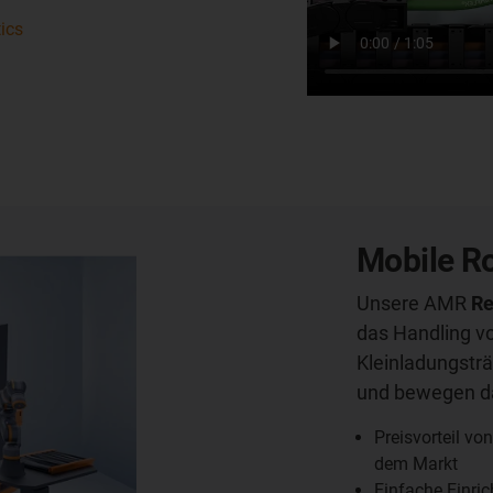
ics
Mobile Ro
Unsere AMR
R
das Handling v
Kleinladungsträ
und bewegen dab
Preisvorteil vo
dem Markt
Einfache Einric