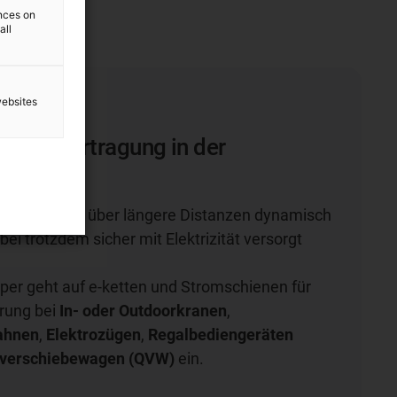
ences on
all
websites
er
ergieübertragung in der
k
chinenteile über längere Distanzen dynamisch
ei trotzdem sicher mit Elektrizität versorgt
per geht auf e-ketten und Stromschienen für
hrung bei
In- oder Outdoorkranen
,
ahnen
,
Elektrozügen
,
Regalbediengeräten
verschiebewagen (QVW)
ein.