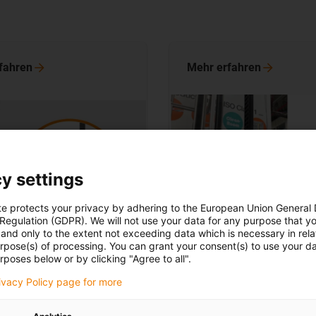
fahren
Mehr
erfahren
y settings
te protects your privacy by adhering to the European Union General
 Regulation (GDPR). We will not use your data for any purpose that y
and only to the extent not exceeding data which is necessary in relat
urpose(s) of processing. You can grant your consent(s) to use your da
Zustandsüberwachung fü
rposes below or by clicking "Agree to all".
e Leitungsführung für
vertikale Leitungsführung
iengeräte, jetzt für
rivacy Policy page for more
Überwachung von
rs enge Bauräume
Zug-/Schubkräften und B