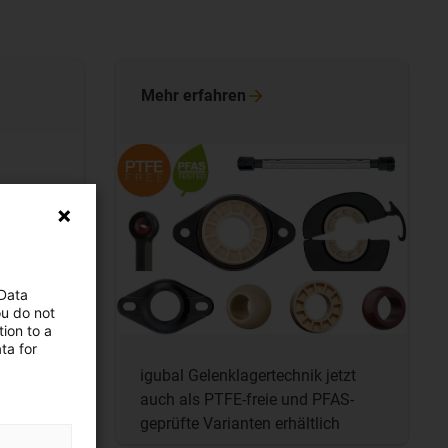
Mehr
erfahren
 Data
ou do not
ion to a
ta for
r
igubal Gelenklagertechnik jetzt
en:
auch als PTFE-freie und PFAS-
geprüfte Varianten erhältlich
rüchen