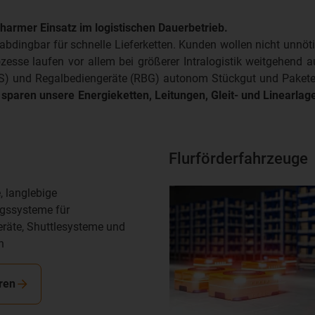
armer Einsatz im logistischen Dauerbetrieb.
dingbar für schnelle Lieferketten. Kunden wollen nicht unnötig 
ozesse laufen vor allem bei größerer Intralogistik weitgehend 
TS) und Regalbediengeräte (RBG) autonom Stückgut und Pakete.
s
sparen unsere Energieketten, Leitungen, Gleit- und Linearla
Flurförderfahrzeuge
, langlebige
gssysteme für
räte, Shuttlesysteme und
n
ren