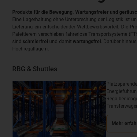
Produkte für die Bewegung. Wartungsfreier und geräusch
Eine Lagerhaltung ohne Unterbrechung der Logistik ist unab
Lieferung ein entscheidender Wettbewerbsvorteil. Die Pr
Palettierern verschieben fahrerlose Transportsysteme (F
sind
schmierfrei
und damit
wartungsfrei
. Darüber hinau
Hochregallagern.
RBG & Shuttles
Platzsparende
Energieführun
Regalbedienge
Transferwage
Mehr erfah