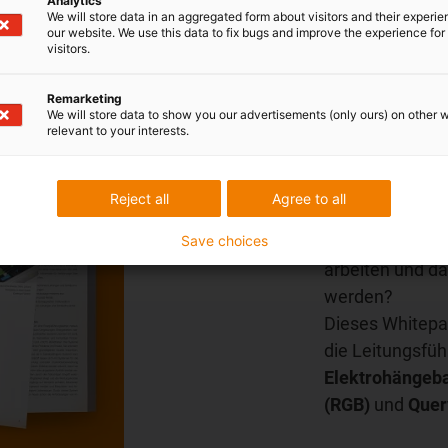
Analytics
We will store data in an aggregated form about visitors and their experi
our website. We use this data to fix bugs and improve the experience for 
visitors.
Remarketing
We will store data to show you our advertisements (only ours) on other 
Whitepap
relevant to your interests.
Sichere En
Intralogisti
Reject all
Agree to all
Save choices
Wie können Mas
arbeiten und dab
werden?
Dieses Whitepa
die Leitungsfü
Elektrohängeb
(RGB)
und
Quer