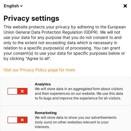
English
Bitte wählen Sie Ihren Lieferstandort
Privacy settings
Die Auswahl der Länder-/Regionsseite kann verschiedene
Faktoren wie Preis, Versandoptionen und Produktverfügbarkeit
This website protects your privacy by adhering to the European
Union General Data Protection Regulation (GDPR). We will not
beeinflussen.
use your data for any purpose that you do not consent to and
only to the extent not exceeding data which is necessary in
relation to a specific purpose(s) of processing. You can grant
Alle Standorte anzeigen
your consent(s) to use your data for specific purposes below or
by clicking "Agree to all".
Gehe zu www.igus.com
Visit our Privacy Policy page for more
Analytics
(0)
We will store data in an aggregated form about visitors
and their experiences on our website. We use this data
to fix bugs and improve the experience for all visitors.
Startseite igus Österreich
Branchen
Verpackung & Lebensmittel
Remarketing
We will store data to show you our advertisements
(only ours) on other websites relevant to your
interests.