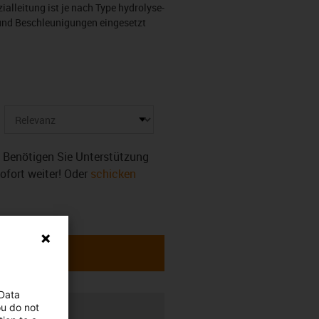
alleitung ist je nach Type hydrolyse-
und Beschleunigungen eingesetzt
r. Benötigen Sie Unterstützung
sofort weiter! Oder
schicken
 Data
ou do not
rung