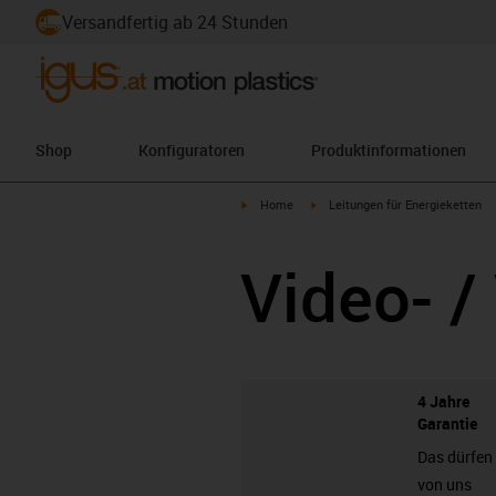
Versandfertig ab 24 Stunden
Shop
Konfiguratoren
Produktinformationen
igus-icon-arrow-right
igus-icon-arrow-right
Home
Leitungen für Energieketten
Video- /
4 Jahre
Garantie
Das dürfen
von uns