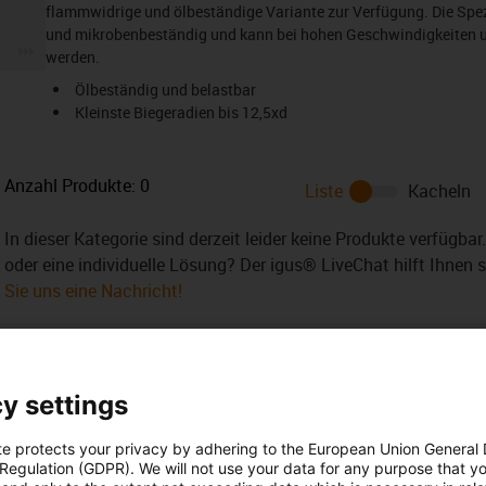
flammwidrige und ölbeständige Variante zur Verfügung. Die Spezi
und mikrobenbeständig und kann bei hohen Geschwindigkeiten 
igus-icon-3arrow
werden.
Ölbeständig und belastbar
Kleinste Biegeradien bis 12,5xd
Anzahl Produkte:
0
Liste
Kacheln
In dieser Kategorie sind derzeit leider keine Produkte verfügba
oder eine individuelle Lösung? Der igus® LiveChat hilft Ihnen 
Sie uns eine Nachricht!
y settings
te protects your privacy by adhering to the European Union General
 Regulation (GDPR). We will not use your data for any purpose that y
 Ihre Fragen auch
Beratung und Liefe