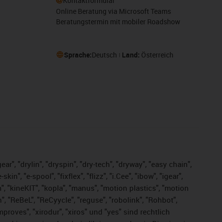
Kontaktformular
Online Beratung via Microsoft Teams
Beratungstermin mit mobiler Roadshow
Sprache:
Deutsch
Land:
Österreich
ar", "drylin", "dryspin", "dry-tech", "dryway", "easy chain",
", "e-spool", "fixflex", "flizz", "i.Cee", "ibow", "igear",
m", "kineKIT", "kopla", "manus", "motion plastics", "motion
", "ReBeL", "ReCyycle", "reguse", "robolink", "Rohbot",
improves", "xirodur", "xiros" und "yes" sind rechtlich