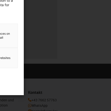
ion to a
ta for
r
ences on
all
r
websites
Kontakt
enden und
+43 7662 57763
otion
WhatsApp