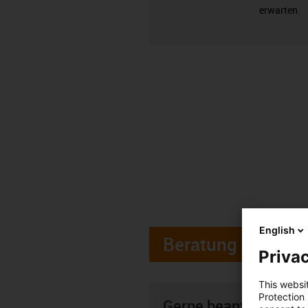
erwarten.
English
Beratung
Privac
This websi
Protection
Gerne beantworte ich