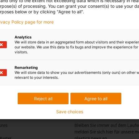
and only to the extent not exceeding data which is necessary in relat
urpose(s) of processing. You can grant your consent(s) to use your da
Persönlich
rposes below or by clicking "Agree to all".
 Stadlmayr
Montag bis Freitag: 8 – 20 Uh
rivacy Policy page for more
Samstag: 8 – 12 Uhr
3 7662 57763
con-phone
Analytics
Online
We will store data in an aggregated form about visitors and their experi
l schreiben
our website. We use this data to fix bugs and improve the experience for 
Chat-Service
visitors.
Montag bis Freitag: 8 – 20 Uh
Samstag: 8 – 12 Uhr
Remarketing
We will store data to show you our advertisements (only ours) on other 
relevant to your interests.
edback.
Lob & Kritik
Reject all
Agree to all
Save choices
Newsletter
ures
Bleiben Sie immer auf dem Lauf
melden Sie sich hier für unsere m
Muster
plastics news an.