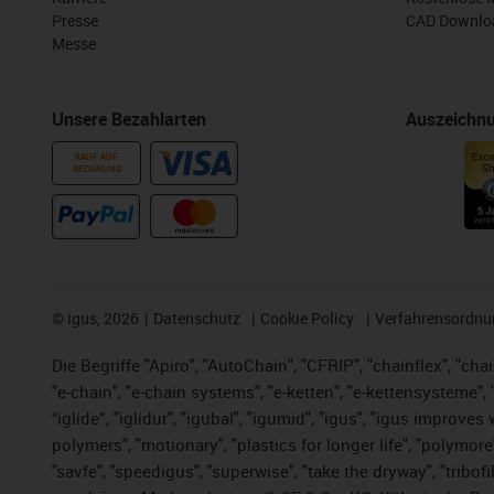
Presse
CAD Downloa
Messe
Unsere Bezahlarten
Auszeichn
KAUF AUF
RECHNUNG
©
igus, 2026
Datenschutz
Cookie Policy
Verfahrensordnu
Die Begriffe "Apiro", "AutoChain", "CFRIP", "chainflex", "chai
"e-chain", "e-chain systems", "e-ketten", "e-kettensysteme", "e
“iglide”, "iglidur", "igubal", "igumid", "igus", "igus improv
polymers", "motionary", "plastics for longer life", "polymore
"savfe", "speedigus", "superwise", "take the dryway", "tribofi