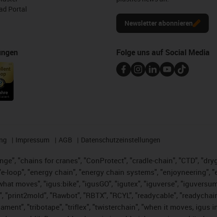
d Portal
Newsletter abonnieren
ungen
Folge uns auf Social Media
ng
Impressum
AGB
Datenschutzeinstellungen
nge", "chains for cranes", "ConProtect", "cradle-chain", "CTD", "dryge
-loop", "energy chain", "energy chain systems", "enjoyneering", "e-skin
es what moves", "igus:bike", "igusGO", "igutex", "iguverse", "iguversu
", "print2mold", "Rawbot", "RBTX", "RCYL", "readycable", "readychain
lament", "tribotape", "triflex", "twisterchain", "when it moves, igus 