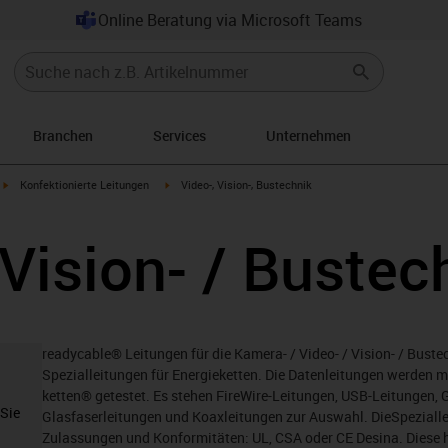
Online Beratung via Microsoft Teams
Branchen
Services
Unternehmen
igus-icon-arrow-right
igus-icon-arrow-right
Konfektionierte Leitungen
Video-, Vision-, Bustechnik
 Vision- / Bustec
readycable® Leitungen für die Kamera- / Video- / Vision- / Buste
Spezialleitungen für Energieketten. Die Datenleitungen werden mit
ketten® getestet. Es stehen FireWire-Leitungen, USB-Leitungen, 
 Sie
Glasfaserleitungen und Koaxleitungen zur Auswahl. DieSpeziall
Zulassungen und Konformitäten: UL, CSA oder CE Desina. Diese h