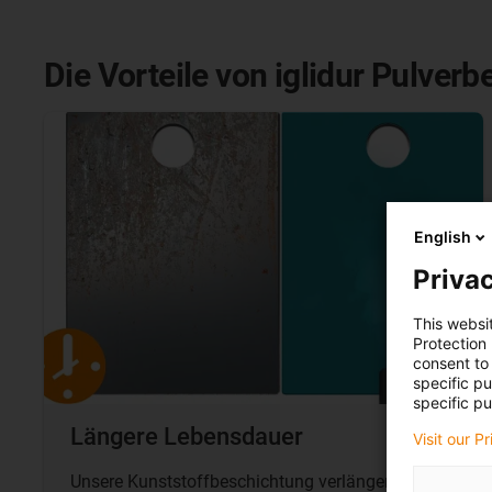
Die Vorteile von iglidur Pulver
English
Privac
This websi
Protection
consent to 
specific p
specific pu
Längere Lebensdauer
Visit our P
Unsere Kunststoffbeschichtung verlängert die