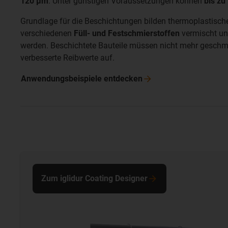
120
μm
. Unter günstigen Voraussetzungen können
bis zu
Grundlage für die Beschichtungen bilden thermoplastisc
verschiedenen
Füll- und Festschmierstoffen
vermischt und
werden. Beschichtete Bauteile müssen nicht mehr geschm
verbesserte Reibwerte auf.
Anwendungsbeispiele
entdecken
Zum iglidur Coating Designer