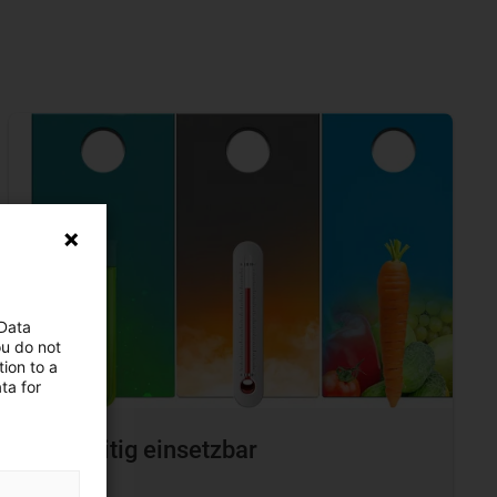
 Data
ou do not
ion to a
ta for
Vielseitig einsetzbar