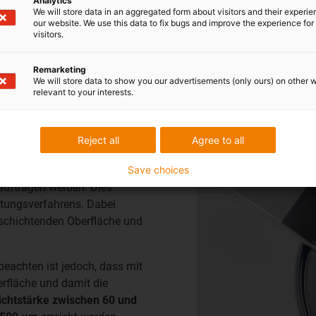
Analytics
iglidur Coating reduziert die Komplexität Ihrer
We will store data in an aggregated form about visitors and their experi
Anwendung, da keine zusätzlichen Bauteile
our website. We use this data to fix bugs and improve the experience for 
visitors.
benötigt werden. Coating kann auch dort
eingesetzt werden, wo
wenig Bauraum
Ihren
Remarketing
Handlungsspielraum einschränkt.
We will store data to show you our advertisements (only ours) on other 
relevant to your interests.
Reject all
Agree to all
eschichtung
Save choices
uftragen werden. Dies
htungsverfahrens. Dabei
beschichtenden Oberfläche und
beachten ist jedoch, dass mit
erfläche und damit die
ichtstärke zwischen 60 und