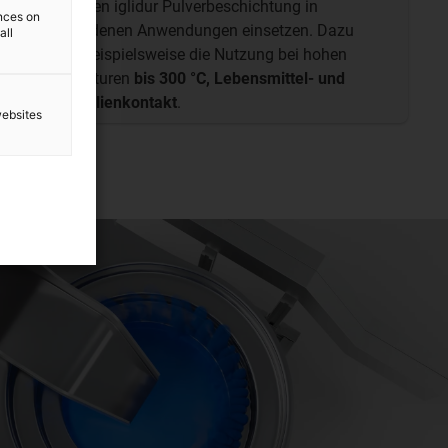
Sie können iglidur Pulverbeschichtung in
ences on
verschiedenen Anwendungen einsetzen. Dazu
all
zählen beispielsweise die Nutzung bei hohen
Temperaturen
bis 300 °C, Lebensmittel- und
Chemikalienkontakt
.
websites