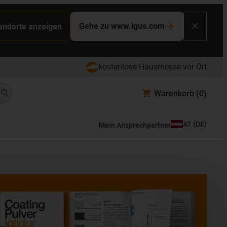
Gehe zu www.igus.com
tandorte anzeigen
kostenlose Hausmesse vor Ort
Warenkorb
(0)
AT
(
DE
)
Mein Ansprechpartner