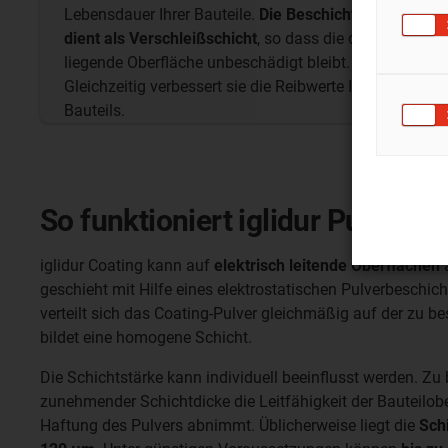
Lebensdauer Ihrer Bauteile.
Die Beschichtung
dient als Verschleißschicht
, so dass die darunter
liegende Oberfläche unbeschädigt bleibt.
Gleichzeitig verbessert sie die Reibwerte Ihres
Bauteils.
So funktioniert iglidur Pulverb
iglidur Coating kann auf
elektrisch leitende Oberflächen
a
geschieht mit Hilfe eines elektrostatischen Pulverbeschic
verteilt sich das Coating-Pulver gleichmäßig auf der zu 
bildet eine homogene Schicht.
Die Schichtstärke kann individuell beeinflusst werden. Zu 
zunehmender Schichtdicke die Leitfähigkeit der Bauteilob
Haftung des Pulvers abnimmt. Üblicherweise liegt die
Sch