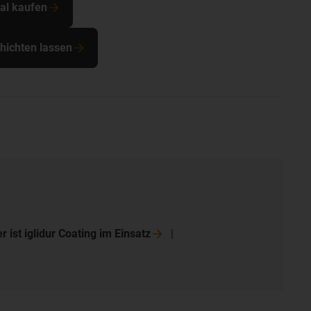
al kaufen
chichten lassen
er ist iglidur Coating im
Einsatz