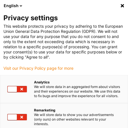
English
Bitte wählen Sie Ihren Lieferstandort
Privacy settings
Die Auswahl der Länder-/Regionsseite kann verschiedene
Faktoren wie Preis, Versandoptionen und Produktverfügbarkeit
This website protects your privacy by adhering to the European
Union General Data Protection Regulation (GDPR). We will not
beeinflussen.
use your data for any purpose that you do not consent to and
only to the extent not exceeding data which is necessary in
relation to a specific purpose(s) of processing. You can grant
Alle Standorte anzeigen
your consent(s) to use your data for specific purposes below or
by clicking "Agree to all".
Gehe zu www.igus.com
Visit our Privacy Policy page for more
Analytics
(0)
We will store data in an aggregated form about visitors
and their experiences on our website. We use this data
to fix bugs and improve the experience for all visitors.
Startseite igus Österreich
Gleitlager
Individuelle Abmessungen
Remarketing
We will store data to show you our advertisements
(only ours) on other websites relevant to your
Gleitlager online
interests.